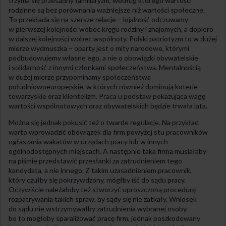
trzyma się przesadny familiaryzm, według którego wartości
rodzinne są bez porównania ważniejsze niż wartości społeczne.
To przekłada się na szersze relacje – lojalność odczuwamy
w pierwszej kolejności wobec kręgu rodziny i znajomych, a dopiero
w dalszej kolejności wobec wspólnoty. Polski patriotyzm to w dużej
mierze wydmuszka – oparty jest o mity narodowe, którymi
podbudowujemy własne ego, a nie o obowiązki obywatelskie
i solidarność z innymi członkami społeczeństwa. Mentalnością
w dużej mierze przypominamy społeczeństwa
południowoeuropejskie, w których również dominują koterie
towarzyskie oraz klientelizm. Praca u podstaw pokazująca wagę
wartości wspólnotowych oraz obywatelskich będzie trwała lata.
Można się jednak pokusić też o twarde regulacje. Na przykład
warto wprowadzić obowiązek dla firm powyżej stu pracowników
ogłaszania wakatów w urzędach pracy lub w innych
ogólnodostępnych miejscach. A następnie taka firma musiałaby
na piśmie przedstawić przesłanki za zatrudnieniem tego
kandydata, a nie innego. Z takim uzasadnieniem pracownik,
który czułby się pokrzywdzony, mógłby iść do sądu pracy.
Oczywiście należałoby też stworzyć uproszczoną procedurę
rozpatrywania takich spraw, by sądy się nie zatkały. Wniosek
do sądu nie wstrzymywałby zatrudnienia wybranej osoby,
bo to mogłoby sparaliżować pracę firm, jednak poszkodowany