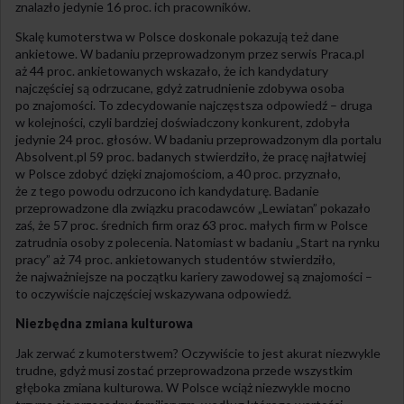
znalazło jedynie 16 proc. ich pracowników.
Skalę kumoterstwa w Polsce doskonale pokazują też dane
ankietowe. W badaniu przeprowadzonym przez serwis Praca.pl
aż 44 proc. ankietowanych wskazało, że ich kandydatury
najczęściej są odrzucane, gdyż zatrudnienie zdobywa osoba
po znajomości. To zdecydowanie najczęstsza odpowiedź – druga
w kolejności, czyli bardziej doświadczony konkurent, zdobyła
jedynie 24 proc. głosów. W badaniu przeprowadzonym dla portalu
Absolvent.pl 59 proc. badanych stwierdziło, że pracę najłatwiej
w Polsce zdobyć dzięki znajomościom, a 40 proc. przyznało,
że z tego powodu odrzucono ich kandydaturę. Badanie
przeprowadzone dla związku pracodawców „Lewiatan” pokazało
zaś, że 57 proc. średnich firm oraz 63 proc. małych firm w Polsce
zatrudnia osoby z polecenia. Natomiast w badaniu „Start na rynku
pracy” aż 74 proc. ankietowanych studentów stwierdziło,
że najważniejsze na początku kariery zawodowej są znajomości –
to oczywiście najczęściej wskazywana odpowiedź.
Niezbędna zmiana kulturowa
Jak zerwać z kumoterstwem? Oczywiście to jest akurat niezwykle
trudne, gdyż musi zostać przeprowadzona przede wszystkim
głęboka zmiana kulturowa. W Polsce wciąż niezwykle mocno