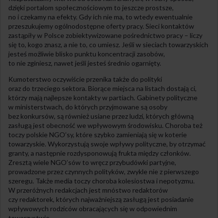
dzięki portalom społecznościowym to jeszcze prostsze,
no i czekamy na efekty. Gdy ich nie ma, to wtedy ewentualnie
przeszukujemy ogólnodostępne oferty pracy. Sieci kontaktów
zastąpiły w Polsce zobiektywizowane pośrednictwo pracy – liczy
się to, kogo znasz, a nie to, co umiesz. Jeśli w sieciach towarzyskich
jesteś możliwie blisko punktu koncentracji zasobów,
to nie zginiesz, nawet jeśli jesteś średnio ogarnięty.
Kumoterstwo oczywiście przenika także do polityki
oraz do trzeciego sektora. Biorące miejsca na listach dostają ci,
którzy mają najlepsze kontakty w partiach. Gabinety polityczne
w ministerstwach, do których przyjmowane są osoby
bez konkursów, są również usiane przez ludzi, których główną
zasługą jest obecność we wpływowym środowisku. Choroba też
toczy polskie NGO’sy, które szybko zamieniają się w koterie
towarzyskie. Wykorzystują swoje wpływy polityczne, by otrzymać
granty, a następnie rozdysponowują frukta między członków.
Zresztą wiele NGO’sów to wręcz przybudówki partyjne,
prowadzone przez czynnych polityków, zwykle nie z pierwszego
szeregu. Także media toczy choroba kolesiostwa i nepotyzmu.
W przeróżnych redakcjach jest mnóstwo redaktorów
czy redaktorek, których najważniejszą zasługą jest posiadanie
wpływowych rodziców obracających się w odpowiednim
towarzystwie.