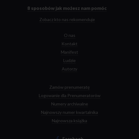
głównej
8 sposobów
jak możesz nam pomóc
Zobacz kto nas rekomenduje
O nas
Kontakt
Manifest
Ludzie
Autorzy
Zamów prenumeratę
Logowanie dla Prenumeratorów
Numery archiwalne
Najnowszy numer kwartalnika
Najnowsza książka
Facebook