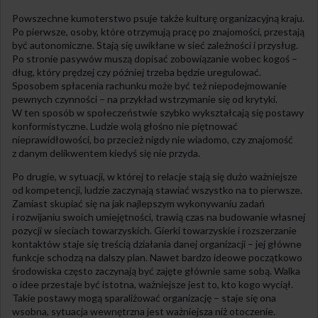
Powszechne kumoterstwo psuje także kulturę organizacyjną kraju.
Po pierwsze, osoby, które otrzymują pracę po znajomości, przestają
być autonomiczne. Stają się uwikłane w sieć zależności i przysług.
Po stronie pasywów muszą dopisać zobowiązanie wobec kogoś –
dług, który prędzej czy później trzeba będzie uregulować.
Sposobem spłacenia rachunku może być też niepodejmowanie
pewnych czynności – na przykład wstrzymanie się od krytyki.
W ten sposób w społeczeństwie szybko wykształcają się postawy
konformistyczne. Ludzie wolą głośno nie piętnować
nieprawidłowości, bo przecież nigdy nie wiadomo, czy znajomość
z danym delikwentem kiedyś się nie przyda.
Po drugie, w sytuacji, w której to relacje stają się dużo ważniejsze
od kompetencji, ludzie zaczynają stawiać wszystko na to pierwsze.
Zamiast skupiać się na jak najlepszym wykonywaniu zadań
i rozwijaniu swoich umiejętności, trawią czas na budowanie własnej
pozycji w sieciach towarzyskich. Gierki towarzyskie i rozszerzanie
kontaktów staje się treścią działania danej organizacji – jej główne
funkcje schodzą na dalszy plan. Nawet bardzo ideowe początkowo
środowiska często zaczynają być zajęte głównie same sobą. Walka
o idee przestaje być istotna, ważniejsze jest to, kto kogo wyciął.
Takie postawy mogą sparaliżować organizację – staje się ona
wsobna, sytuacja wewnętrzna jest ważniejsza niż otoczenie.