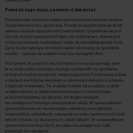
Pokaż mi, kogo znasz, a powiem ci, kim jesteś
Kumoterstwo trawiące polskie społeczeństwo przynosi fatalne
skutki ekonomiczno-społeczne. Przede wszystkim blokuje drogi
awansu osobom spoza koterii towarzyskich. Oczywiście nie jest
też tak, że ktoś spoza koterii nigdy nie zrobi kariery. Jednak jest
to bez porównania trudniejsze i udaje się niewielkiej grupie osób.
Za to osoby należące do koterii nawet nie muszą się specjalnie
wysilać – zawsze się znajdzie ktoś, kto wyciągnie dłoń.
Ktoś powie, że przecież sieci kontaktów to nasza zasługa, sami
je w pocie czoła tworzymy, chodząc na imprezki czy spotkania,
w których można rozszerzyć swoje znajomości. Po pierwsze jednak
o sieciach kontaktów decyduje w pierwszej kolejności urodzenie,
a tego nie wybieramy. To, w jakiej rodzinie się urodzimy, a także
w jakim mieście, w dużej mierze przesądza o towarzystwie,
w którym będziemy się obracać. Po drugie nie każdy
ma umiejętność łatwego zawiązywania relacji. W sprawiedliwym
społeczeństwie nie ma obowiązku szkolenia się w gierkach
towarzyskich, układzikach, szeptania na uszko wpływowych osób
miłych słówek czy skutecznych „small talkach”. W sprawiedliwym
społeczeństwie liczy się to, kto jakie ma umiejętności i jaki
potencjał ich rozwijania.