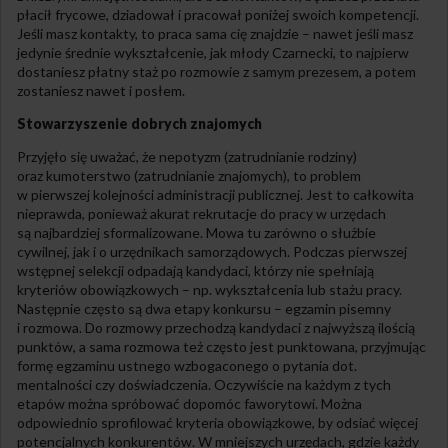
płacił frycowe, dziadował i pracował poniżej swoich kompetencji.
Jeśli masz kontakty, to praca sama cię znajdzie – nawet jeśli masz
jedynie średnie wykształcenie, jak młody Czarnecki, to najpierw
dostaniesz płatny staż po rozmowie z samym prezesem, a potem
zostaniesz nawet i posłem.
Stowarzyszenie dobrych znajomych
Przyjęło się uważać, że nepotyzm (zatrudnianie rodziny)
oraz kumoterstwo (zatrudnianie znajomych), to problem
w pierwszej kolejności administracji publicznej. Jest to całkowita
nieprawda, ponieważ akurat rekrutacje do pracy w urzędach
są najbardziej sformalizowane. Mowa tu zarówno o służbie
cywilnej, jak i o urzędnikach samorządowych. Podczas pierwszej
wstępnej selekcji odpadają kandydaci, którzy nie spełniają
kryteriów obowiązkowych – np. wykształcenia lub stażu pracy.
Następnie często są dwa etapy konkursu – egzamin pisemny
i rozmowa. Do rozmowy przechodzą kandydaci z najwyższą ilością
punktów, a sama rozmowa też często jest punktowana, przyjmując
formę egzaminu ustnego wzbogaconego o pytania dot.
mentalności czy doświadczenia. Oczywiście na każdym z tych
etapów można spróbować dopomóc faworytowi. Można
odpowiednio sprofilować kryteria obowiązkowe, by odsiać więcej
potencjalnych konkurentów. W mniejszych urzędach, gdzie każdy