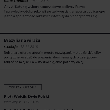
Karol Trammer
·
14-11-2018
Gdy zbliżały się wybory samorządowe, politycy Prawa
i Sprawiedliwości przekonali się, że kwestia transportu publicznego
jest dla społeczności lokalnych istotniejsza niż dotychczas się
wydawało.
Brazylia na wirażu
redakcja
·
12-11-2018
Bolsonaro oferuje ubogim proste rozwiązania – złodziejskie elity
polityczne wsadzić do więzienia, domniemanych przestępców
zabijać na miejscu, a wszystko się jakoś potoczy dalej.
TEKSTY AUTORA
Piotr Wójcik: Dwie Polski
Piotr Wójcik
·
17-6-2019