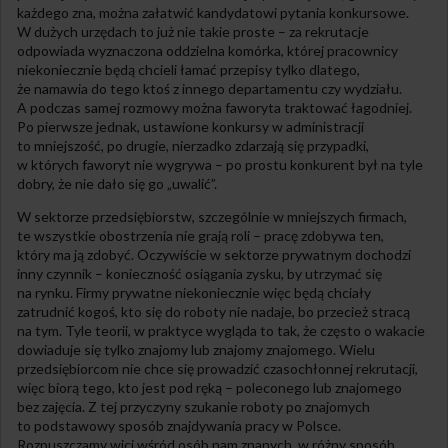
każdego zna, można załatwić kandydatowi pytania konkursowe.
W dużych urzędach to już nie takie proste – za rekrutacje
odpowiada wyznaczona oddzielna komórka, której pracownicy
niekoniecznie będą chcieli łamać przepisy tylko dlatego,
że namawia do tego ktoś z innego departamentu czy wydziału.
A podczas samej rozmowy można faworyta traktować łagodniej.
Po pierwsze jednak, ustawione konkursy w administracji
to mniejszość, po drugie, nierzadko zdarzają się przypadki,
w których faworyt nie wygrywa – po prostu konkurent był na tyle
dobry, że nie dało się go „uwalić”.
W sektorze przedsiębiorstw, szczególnie w mniejszych firmach,
te wszystkie obostrzenia nie grają roli – pracę zdobywa ten,
który ma ją zdobyć. Oczywiście w sektorze prywatnym dochodzi
inny czynnik – konieczność osiągania zysku, by utrzymać się
na rynku. Firmy prywatne niekoniecznie więc będą chciały
zatrudnić kogoś, kto się do roboty nie nadaje, bo przecież stracą
na tym. Tyle teorii, w praktyce wygląda to tak, że często o wakacie
dowiaduje się tylko znajomy lub znajomy znajomego. Wielu
przedsiębiorcom nie chce się prowadzić czasochłonnej rekrutacji,
więc biorą tego, kto jest pod ręką – poleconego lub znajomego
bez zajęcia. Z tej przyczyny szukanie roboty po znajomych
to podstawowy sposób znajdywania pracy w Polsce.
Rozpuszczamy wici wśród osób nam znanych, w różny sposób,