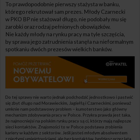
To prawdopodobnie pierwszy stażysta w banku,
którego rekrutował sam prezes. Młody Czarnecki
w PKO BP nie stażował długo, nie podobały mu się
zarobki oraz rodzaj pełnionych obowiązków.
Nie każdy młody na rynku pracy ma tyle szczęścia,
by sprawa jego zatrudnienia stanęła na nieformalnym
spotkaniu dwóch prezesów wielkich banków.
Do tej sprawy nie warto jednak podchodzić jednostkowo i pastwić
się zbyt długo nad Morawieckim, Jagiełłą i Czarneckimi, ponieważ
umknie nam podstawowy problem – kumoterstwo jako główny
mechanizm zdobywania pracy w Polsce. Przykra prawda jest taka,
że najmocniejsi na polskim rynku pracy są ci, którzy mają najlepsze
sieci kontaktów. Znajomości to w Polsce podstawa zrobienia
kariery w każdym z sektorów. Jeśli jesteś młodym absolwentem
z niezłymi umiejętnościami, ale bez kontaktów, będziesz przez lata