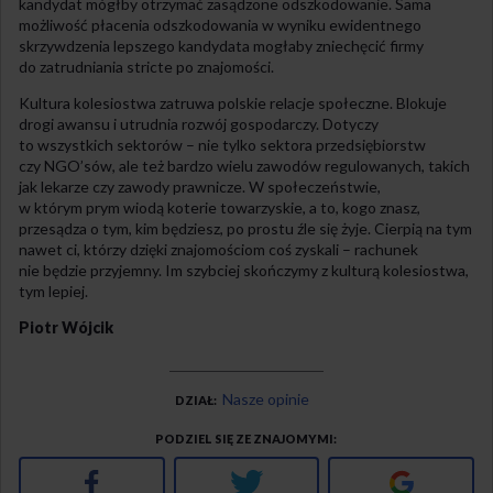
kandydat mógłby otrzymać zasądzone odszkodowanie. Sama
możliwość płacenia odszkodowania w wyniku ewidentnego
skrzywdzenia lepszego kandydata mogłaby zniechęcić firmy
do zatrudniania stricte po znajomości.
Kultura kolesiostwa zatruwa polskie relacje społeczne. Blokuje
drogi awansu i utrudnia rozwój gospodarczy. Dotyczy
to wszystkich sektorów – nie tylko sektora przedsiębiorstw
czy NGO’sów, ale też bardzo wielu zawodów regulowanych, takich
jak lekarze czy zawody prawnicze. W społeczeństwie,
w którym prym wiodą koterie towarzyskie, a to, kogo znasz,
przesądza o tym, kim będziesz, po prostu źle się żyje. Cierpią na tym
nawet ci, którzy dzięki znajomościom coś zyskali – rachunek
nie będzie przyjemny. Im szybciej skończymy z kulturą kolesiostwa,
tym lepiej.
Piotr Wójcik
Nasze opinie
DZIAŁ
PODZIEL SIĘ ZE ZNAJOMYMI
Facebook
Twitter
Google+