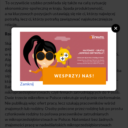
To oczywiście szybko przekłada się także na całą sytuację
ekonomiczno-społeczną w kraju. Spada produktywność,
a na kluczowych pozycjach ustawiają się nie ci, którzy najwięcej
potrafią, lecz ci, którzy potrafią zawiązywać najskuteczniejsze
relacje.
Rodzinne pośrednictwo pracy
Skala kumoterstwa w Polsce nie jest dokładnie opisana. Różne
gazety prześcigają się w tropieniu nepotyzmu i kolesiostwa
w sektorze publicznym, publikując różne „listy hańby” PO czy PiS.
Ale to tylko wycinek problemu, gdyż kumoterstwo trawi całą
Polskę, a sektor publiczny wcale nie jest najgorszy – chociażby
dzięki sformalizowanej rekrutacji w administracji publicznej. Trzeba
WESPRZYJ NAS!
się więc opierać na analizach wycinkowych lub danych miękkich,
które są przygnębiające. W książce „Zatrudnianie po znajomości”
Zamknij
Bartosz Sławecki opisał skalę kumoterstwa w polskich
mikroprzedsiębiorstwach, czyli firmach zatrudniających do 9 osób.
Dwie trzecie mikrofirm w Polsce rekrutuje wyłącznie nieformalnie.
Nie publikują więc ofert pracy, lecz szukają pracowników wśród
znajomych lub rodziny. Osoby polecone przez rodzinę lub po prostu
członkowie rodziny to połowa pracowników zatrudnianych
w mikroprzedsiębiorstwach w Polsce. Natomiast bez żadnych
znajomości pracę w nadwiślańskich mikroprzedsiębiorstwach