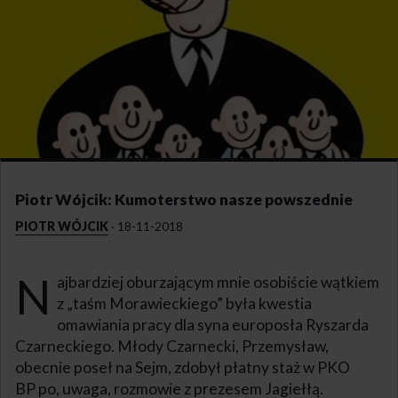
Piotr Wójcik: Kumoterstwo nasze powszednie
PIOTR WÓJCIK
·
18-11-2018
N
ajbardziej oburzającym mnie osobiście wątkiem
z „taśm Morawieckiego” była kwestia
omawiania pracy dla syna europosła Ryszarda
Czarneckiego. Młody Czarnecki, Przemysław,
obecnie poseł na Sejm, zdobył płatny staż w PKO
BP po, uwaga, rozmowie z prezesem Jagiełłą.