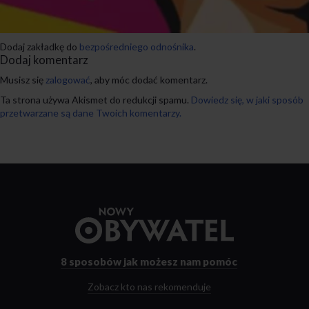
Dodaj zakładkę do
bezpośredniego odnośnika
.
Dodaj komentarz
Musisz się
zalogować
, aby móc dodać komentarz.
Ta strona używa Akismet do redukcji spamu.
Dowiedz się, w jaki sposób
przetwarzane są dane Twoich komentarzy.
Przejdź
do
strony
głównej
8 sposobów
jak możesz nam pomóc
Zobacz kto nas rekomenduje