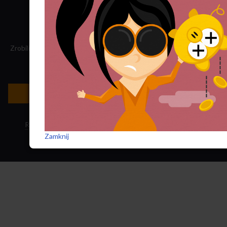
Zrobiliśmy tę stronę, składamy „Nowego Obywatela”. Nasz dochód
przeznaczamy na jego wydawanie.
Zatrudnij nas do projektu!
Newsletter »
Regulamin sklepu
·
Polityka ciasteczek
·
Subskrypcja RSS
Zamknij