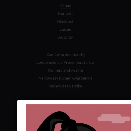
O nas
Kontakt
Manifest
Ludzie
Autorzy
Zamów prenumeratę
Logowanie dla Prenumeratorów
Numery archiwalne
Najnowszy numer kwartalnika
Najnowsza książka
Facebook
Twitter
YouTube