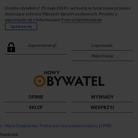
Drodzy czytelnicy! 25 maja 2018 r. wchodzą w życie nowe przepisy
dotyczące ochrony Waszych danych osobowych. Prosimy o
zapoznanie się z informacjami
Przeczytaj informacje
.
Zgadzam się
Zaprenumeruj!
Logowanie.
Rejestracja
Przejdź
do
strony
głównej
OPINIE
WYWIADY
SKLEP
WESPRZYJ
←
Maria Dulębianka: Polityczne stanowisko kobiety [1908]
feminism