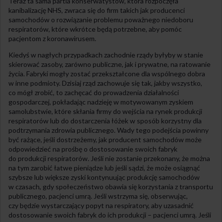
Teraz ta sama partia konserwatystów, która rozpoczęła
kanibalizację NHS, zwraca się do firm takich jak producenci
samochodów o rozwiązanie problemu poważnego niedoboru
respiratorów, które wkrótce będą potrzebne, aby pomóc
pacjentom z koronawirusem.
Kiedyś w nagłych przypadkach zachodnie rządy byłyby w stanie
skierować zasoby, zarówno publiczne, jak i prywatne, na ratowanie
życia. Fabryki mogły zostać przekształcone dla wspólnego dobra
w inne podmioty. Dzisiaj rząd zachowuje się tak, jakby wszystko,
co mógł zrobić, to zachęcać do prowadzenia działalności
gospodarczej, pokładając nadzieję w motywowanym zyskiem
samolubstwie, które skłania firmy do wejścia na rynek produkcji
respiratorów lub do dostarczenia łóżek w sposób korzystny dla
podtrzymania zdrowia publicznego. Wady tego podejścia powinny
być rażące, jeśli dostrzeżemy, jak producent samochodów może
odpowiedzieć na prośbę o dostosowanie swoich fabryk
do produkcji respiratorów. Jeśli nie zostanie przekonany, że można
na tym zarobić łatwe pieniądze lub jeśli sądzi, że może osiągnąć
szybsze lub większe zyski kontynuując produkcję samochodów
w czasach, gdy społeczeństwo obawia się korzystania z transportu
publicznego, pacjenci umrą. Jeśli wstrzyma się, obserwując,
czy będzie wystarczający popyt na respiratory, aby uzasadnić
dostosowanie swoich fabryk do ich produkcji – pacjenci umrą. Jeśli