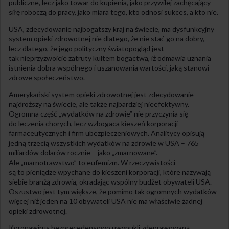
publiczne, lecz jako towar do kupienia, jako przywilej zachęcający
siłę roboczą do pracy, jako miara tego, kto odnosi sukces, a kto nie.
USA, zdecydowanie najbogatszy kraj na świecie, ma dysfunkcyjny
system opieki zdrowotnej nie dlatego, że nie stać go na dobry,
lecz dlatego, że jego polityczny światopogląd jest
tak nieprzyzwoicie zatruty kultem bogactwa, iż odmawia uznania
istnienia dobra wspólnego i uszanowania wartości, jaką stanowi
zdrowe społeczeństwo.
Amerykański system opieki zdrowotnej jest zdecydowanie
najdroższy na świecie, ale także najbardziej nieefektywny.
Ogromna część „wydatków na zdrowie” nie przyczynia się
do leczenia chorych, lecz wzbogaca kieszeń korporacji
farmaceutycznych i firm ubezpieczeniowych. Analitycy opisują
jedną trzecią wszystkich wydatków na zdrowie w USA – 765
miliardów dolarów rocznie – jako „zmarnowane”.
Ale „marnotrawstwo” to eufemizm. W rzeczywistości
są to pieniądze wpychane do kieszeni korporacji, które nazywają
siebie branżą zdrowia, okradając wspólny budżet obywateli USA.
Oszustwo jest tym większe, że pomimo tak ogromnych wydatków
więcej niż jeden na 10 obywateli USA nie ma właściwie żadnej
opieki zdrowotnej.
Koronawirus bezprecedensowo uwypukli zdeprawowaną