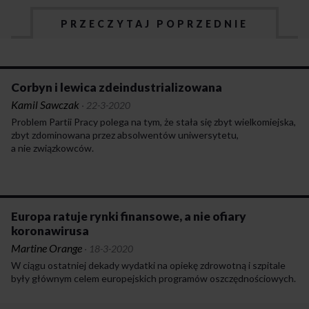
PRZECZYTAJ POPRZEDNIE
Corbyn i lewica zdeindustrializowana
Kamil Sawczak
·
22-3-2020
Problem Partii Pracy polega na tym, że stała się zbyt wielkomiejska,
zbyt zdominowana przez absolwentów uniwersytetu,
a nie związkowców.
Europa ratuje rynki finansowe, a nie ofiary
koronawirusa
Martine Orange
·
18-3-2020
W ciągu ostatniej dekady wydatki na opiekę zdrowotną i szpitale
były głównym celem europejskich programów oszczędnościowych.