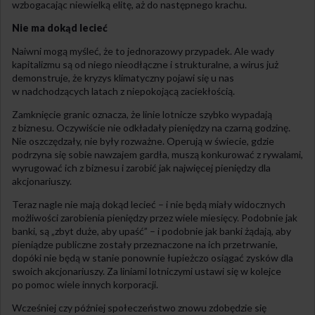
wzbogacając niewielką elitę, aż do następnego krachu.
Nie ma dokąd lecieć
Naiwni mogą myśleć, że to jednorazowy przypadek. Ale wady
kapitalizmu są od niego nieodłączne i strukturalne, a wirus już
demonstruje, że kryzys klimatyczny pojawi się u nas
w nadchodzących latach z niepokojącą zaciekłością.
Zamknięcie granic oznacza, że linie lotnicze szybko wypadają
z biznesu. Oczywiście nie odkładały pieniędzy na czarną godzinę.
Nie oszczędzały, nie były rozważne. Operują w świecie, gdzie
podrzyna się sobie nawzajem gardła, muszą konkurować z rywalami,
wyrugować ich z biznesu i zarobić jak najwięcej pieniędzy dla
akcjonariuszy.
Teraz nagle nie mają dokąd lecieć – i nie będą miały widocznych
możliwości zarobienia pieniędzy przez wiele miesięcy. Podobnie jak
banki, są „zbyt duże, aby upaść” – i podobnie jak banki żądają, aby
pieniądze publiczne zostały przeznaczone na ich przetrwanie,
dopóki nie będą w stanie ponownie łupieżczo osiągać zysków dla
swoich akcjonariuszy. Za liniami lotniczymi ustawi się w kolejce
po pomoc wiele innych korporacji.
Wcześniej czy później społeczeństwo znowu zdobędzie się