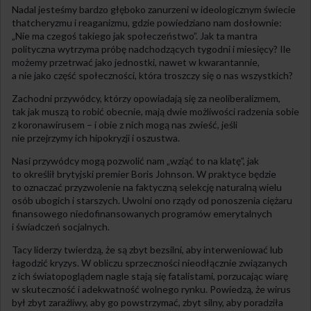
Nadal jesteśmy bardzo głęboko zanurzeni w ideologicznym świecie
thatcheryzmu i reaganizmu, gdzie powiedziano nam dosłownie:
„Nie ma czegoś takiego jak społeczeństwo”. Jak ta mantra
polityczna wytrzyma próbę nadchodzących tygodni i miesięcy? Ile
możemy przetrwać jako jednostki, nawet w kwarantannie,
a nie jako część społeczności, która troszczy się o nas wszystkich?
Zachodni przywódcy, którzy opowiadają się za neoliberalizmem,
tak jak muszą to robić obecnie, mają dwie możliwości radzenia sobie
z koronawirusem – i obie z nich mogą nas zwieść, jeśli
nie przejrzymy ich hipokryzji i oszustwa.
Nasi przywódcy mogą pozwolić nam „wziąć to na klatę”, jak
to określił brytyjski premier Boris Johnson. W praktyce będzie
to oznaczać przyzwolenie na faktyczną selekcję naturalną wielu
osób ubogich i starszych. Uwolni ono rządy od ponoszenia ciężaru
finansowego niedofinansowanych programów emerytalnych
i świadczeń socjalnych.
Tacy liderzy twierdzą, że są zbyt bezsilni, aby interweniować lub
łagodzić kryzys. W obliczu sprzeczności nieodłącznie związanych
z ich światopoglądem nagle stają się fatalistami, porzucając wiarę
w skuteczność i adekwatność wolnego rynku. Powiedzą, że wirus
był zbyt zaraźliwy, aby go powstrzymać, zbyt silny, aby poradziła