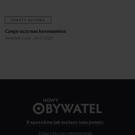
TEKSTY AUTORA
Czego uczy nas koronawirus
Jonathan Cook
·
25-3-2020
Przejdź
do
strony
głównej
8 sposobów
jak możesz nam pomóc
Zobacz kto nas rekomenduje