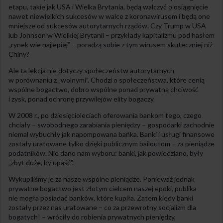
etapu, takie jak USA i Wielka Brytania, będą walczyć o osiągnięcie
nawet niewielkich sukcesów w walce z koronawirusem i będą one
mniejsze od sukcesów autorytarnych rządów. Czy Trump w USA
lub Johnson w Wielkiej Brytanii – przykłady kapitalizmu pod hasłem
„rynek wie najlepiej” – poradzą sobie z tym wirusem skuteczniej niż
Chiny?
Ale ta lekcja nie dotyczy społeczeństw autorytarnych
w porównaniu z „wolnymi”. Chodzi o społeczeństwa, które cenią
wspólne bogactwo, dobro wspólne ponad prywatną chciwość
i zysk, ponad ochronę przywilejów elity bogaczy.
W 2008 r., po dziesięcioleciach oferowania bankom tego, czego
chciały – swobodnego zarabiania pieniędzy – gospodarki zachodnie
niemal wybuchły jak napompowana bańka. Banki i usługi finansowe
zostały uratowane tylko dzięki publicznym bailoutom – za pieniądze
podatników. Nie dano nam wyboru: banki, jak powiedziano, były
„zbyt duże, by upaść”.
Wykupiliśmy je za nasze wspólne pieniądze. Ponieważ jednak
prywatne bogactwo jest złotym cielcem naszej epoki, publika
nie mogła posiadać banków, które kupiła. Zatem kiedy banki
zostały przez nas uratowane – co za przewrotny socjalizm dla
bogatych! – wróciły do robienia prywatnych pieniędzy,