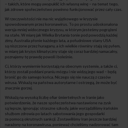
– takich, które mogą uwypuklić ich własną winę – na temat tego,
jak zdrowe społeczeństwo powinno funkcjonować przez cały czas.
W rzeczywistości nie ma nic wyjątkowego w kryzysie
spowodowanym przez koronawirus. To po prostu udoskonalona
wersja mniej widocznego kryzysu, w którym jesteśmy pogrążeni
na stałe. W miarę jak Wielka Brytania tonie pod powodzią każdej
zimy, Australia płonie każdego lata, a południowe stany USA
są niszczone przez huragany, a ich wielkie równiny stają się pyłem,
w miarę jak kryzys klimatyczny staje się coraz bardziej namacalny,
poznajemy tę prawdę powoli i boleśnie.
Ci, którzy wymiernie korzystają na obecnym systemie, a także ci,
którzy zostali poddani praniu mózgu i nie widzą jego wad – będą
bronić go do samego końca. Niczego się nie nauczą z czasów
wirusa. Wskażą na państwa autorytarne i ostrzegą, że może być
znacznie gorzej.
Wskażą na wysoką liczbę ofiar śmiertelnych w Iranie jako
potwierdzenie, że nasze społeczeństwa nastawione na zysk
są lepsze, ignorując straszne szkody, jakie wyrządziliśmy irańskim
służbom zdrowia po latach sabotowania jego gospodarki
za pomocą okrutnych sankcji. Zostawiliśmy Iran jeszcze bardziej
narażony na koronawirusa, ponieważ chcieliśmy nadzorować tam