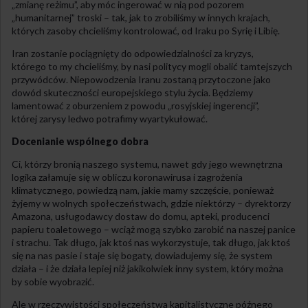
„zmianę reżimu”, aby móc ingerować w nią pod pozorem
„humanitarnej” troski – tak, jak to zrobiliśmy w innych krajach,
których zasoby chcieliśmy kontrolować, od Iraku po Syrię i Libię.
Iran zostanie pociągnięty do odpowiedzialności za kryzys,
którego to my chcieliśmy, by nasi politycy mogli obalić tamtejszych
przywódców. Niepowodzenia Iranu zostaną przytoczone jako
dowód skuteczności europejskiego stylu życia. Będziemy
lamentować z oburzeniem z powodu „rosyjskiej ingerencji”,
której zarysy ledwo potrafimy wyartykułować.
Docenianie wspólnego dobra
Ci, którzy bronią naszego systemu, nawet gdy jego wewnętrzna
logika załamuje się w obliczu koronawirusa i zagrożenia
klimatycznego, powiedzą nam, jakie mamy szczęście, ponieważ
żyjemy w wolnych społeczeństwach, gdzie niektórzy – dyrektorzy
Amazona, usługodawcy dostaw do domu, apteki, producenci
papieru toaletowego – wciąż mogą szybko zarobić na naszej panice
i strachu. Tak długo, jak ktoś nas wykorzystuje, tak długo, jak ktoś
się na nas pasie i staje się bogaty, dowiadujemy się, że system
działa – i że działa lepiej niż jakikolwiek inny system, który można
by sobie wyobrazić.
Ale w rzeczywistości społeczeństwa kapitalistyczne późnego