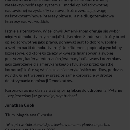
nieefektywność tego systemu – model opieki zdrowotnej
nastawionej na zysk, siły rynkowe, które zwracają uwagę
na krótkoterminowe interesy biznesu, a nie długoterminowe
interesy nas wszystkich.
Istnieją alternatywy. W tej chwili Amerykanom oferuje się wybór
między demokratycznym socjalistą Berniem Sandersem, który broni
opieki zdrowotnej jako prawa, ponieważ jest to dobro wspólne,
a szefem partii demokratycznej, Joe Bidenem, popierającym lobby
biznesowe, od którego zależy w kwestii finansowania swojej
politycznej kariery. Jeden z nich jest marginalizowany i oczerniany
jako zagrożenie dla amerykańskiego stylu życia przez garstkę
korporacji, które są właścicielami amerykańskich mediów, podczas
gdy drugi jest wspierany przez te same korporacje w drodze
do otrzymania nominacji Demokratów.
Koronawirus ma dla nas ważną, pilną lekcję do odrobienia. Pytanie
– czy jesteśmy już gotowi jej wysłuchać?
Jonathan Cook
Tłum. Magdalena Okraska
Tekst pierwotnie ukazał się na lewicowym amerykańskim portalu
Counterpunch 19 marca 2020.