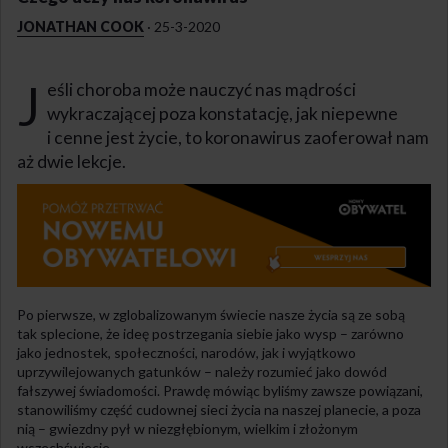
JONATHAN COOK
·
25-3-2020
J
eśli choroba może nauczyć nas mądrości
wykraczającej poza konstatację, jak niepewne
i cenne jest życie, to koronawirus zaoferował nam
aż dwie lekcje.
Po pierwsze, w zglobalizowanym świecie nasze życia są ze sobą
tak splecione, że ideę postrzegania siebie jako wysp – zarówno
jako jednostek, społeczności, narodów, jak i wyjątkowo
uprzywilejowanych gatunków – należy rozumieć jako dowód
fałszywej świadomości. Prawdę mówiąc byliśmy zawsze powiązani,
stanowiliśmy część cudownej sieci życia na naszej planecie, a poza
nią – gwiezdny pył w niezgłębionym, wielkim i złożonym
wszechświecie.