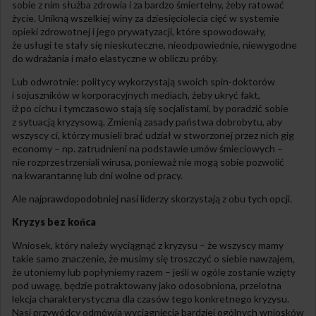
sobie z nim służba zdrowia i za bardzo śmiertelny, żeby ratować
życie. Unikną wszelkiej winy za dziesięciolecia cięć w systemie
opieki zdrowotnej i jego prywatyzacji, które spowodowały,
że usługi te stały się nieskuteczne, nieodpowiednie, niewygodne
do wdrażania i mało elastyczne w obliczu próby.
Lub odwrotnie: politycy wykorzystają swoich spin-doktorów
i sojuszników w korporacyjnych mediach, żeby ukryć fakt,
iż po cichu i tymczasowo stają się socjalistami, by poradzić sobie
z sytuacją kryzysową. Zmienią zasady państwa dobrobytu, aby
wszyscy ci, którzy musieli brać udział w stworzonej przez nich gig
economy – np. zatrudnieni na podstawie umów śmieciowych –
nie rozprzestrzeniali wirusa, ponieważ nie mogą sobie pozwolić
na kwarantannę lub dni wolne od pracy.
Ale najprawdopodobniej nasi liderzy skorzystają z obu tych opcji.
Kryzys bez końca
Wniosek, który należy wyciągnąć z kryzysu – że wszyscy mamy
takie samo znaczenie, że musimy się troszczyć o siebie nawzajem,
że utoniemy lub popłyniemy razem – jeśli w ogóle zostanie wzięty
pod uwagę, będzie potraktowany jako odosobniona, przelotna
lekcja charakterystyczna dla czasów tego konkretnego kryzysu.
Nasi przywódcy odmówią wyciągnięcia bardziej ogólnych wniosków