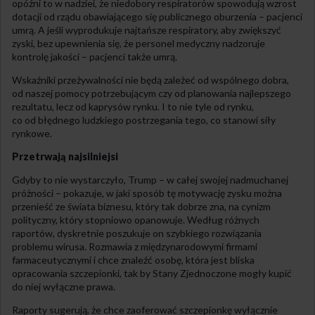
opóźni to w nadziei, że niedobory respiratorów spowodują wzrost
dotacji od rządu obawiającego się publicznego oburzenia – pacjenci
umrą. A jeśli wyprodukuje najtańsze respiratory, aby zwiększyć
zyski, bez upewnienia się, że personel medyczny nadzoruje
kontrolę jakości – pacjenci także umrą.
Wskaźniki przeżywalności nie będą zależeć od wspólnego dobra,
od naszej pomocy potrzebującym czy od planowania najlepszego
rezultatu, lecz od kaprysów rynku. I to nie tyle od rynku,
co od błędnego ludzkiego postrzegania tego, co stanowi siły
rynkowe.
Przetrwają najsilniejsi
Gdyby to nie wystarczyło, Trump – w całej swojej nadmuchanej
próżności – pokazuje, w jaki sposób tę motywację zysku można
przenieść ze świata biznesu, który tak dobrze zna, na cynizm
polityczny, który stopniowo opanowuje. Według różnych
raportów, dyskretnie poszukuje on szybkiego rozwiązania
problemu wirusa. Rozmawia z międzynarodowymi firmami
farmaceutycznymi i chce znaleźć osobę, która jest bliska
opracowania szczepionki, tak by Stany Zjednoczone mogły kupić
do niej wyłączne prawa.
Raporty sugerują, że chce zaoferować szczepionkę wyłącznie