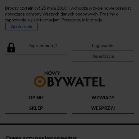
Drodzy czytelnicy! 25 maja 2018 r. wchodzą w życie nowe przepisy
dotyczące ochrony Waszych danych osobowych. Prosimy o
zapoznanie się z informacjami
Przeczytaj informacje
.
Zgadzam się
Zaprenumeruj!
Logowanie.
Rejestracja
Przejdź
do
strony
głównej
OPINIE
WYWIADY
SKLEP
WESPRZYJ
Czego uczy nas koronawirus