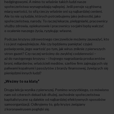
hedgingowymi. A mimo to właśnie takich ludzi nasze
społeczeństwa wynagradzają najlepiej. Jeśli pensje są główną
miarą wartości, to siłą rzeczy właśnie oni są najbardziej cenieni.
Ale to nie są ludzie, których potrzebujemy jako jednostki, jako
społeczeństwa, narody. To raczej lekarze, pielęgniarki, pracownicy
służby zdrowia, opiekunowie i pracownicy socjalni będą walczyć
o ocalenie naszego życia, ryzykując własne.
Podczas kryzysu zdrowotnego rzeczywiście możemy zauważyć, kto
i co jest najważniejsze. Ale czy będziemy pamiętać czyjeś
poświęcenie, jego wartość po tym, jak wirus zniknie z pierwszych
stron gazet? Czy raczej wrócimy do zwykłej codzienności –
aż do następnego kryzysu – i hojnego nagradzania producentów
broni, miliarderów, właścicieli mediów, szefów firm zajmujących się
paliwami kopalnymi i pasożytów z branży finansowej, żywiących się
pieniędzmi innych ludzi?
„Weźmy to na klatę”
Druga lekcja wynika z pierwszej. Pomimo wszystkiego, co mówiono
nam od czterech dekad lub dłużej, zachodnie społeczeństwa
kapitalistyczne są dalekie od najbardziej efektywnych sposobów
samoorganizacji. Odkryjemy to, gdy kryzys związany
z koronawirusem pogłębi się.