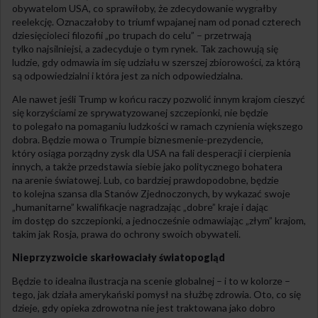
obywatelom USA, co sprawiłoby, że zdecydowanie wygrałby
reelekcję. Oznaczałoby to triumf wpajanej nam od ponad czterech
dziesięcioleci filozofii „po trupach do celu” – przetrwają
tylko najsilniejsi, a zadecyduje o tym rynek. Tak zachowują się
ludzie, gdy odmawia im się udziału w szerszej zbiorowości, za którą
są odpowiedzialni i która jest za nich odpowiedzialna.
Ale nawet jeśli Trump w końcu raczy pozwolić innym krajom cieszyć
się korzyściami ze sprywatyzowanej szczepionki, nie będzie
to polegało na pomaganiu ludzkości w ramach czynienia większego
dobra. Będzie mowa o Trumpie biznesmenie-prezydencie,
który osiąga porządny zysk dla USA na fali desperacji i cierpienia
innych, a także przedstawia siebie jako politycznego bohatera
na arenie światowej. Lub, co bardziej prawdopodobne, będzie
to kolejna szansa dla Stanów Zjednoczonych, by wykazać swoje
„humanitarne” kwalifikacje nagradzając „dobre” kraje i dając
im dostęp do szczepionki, a jednocześnie odmawiając „złym” krajom,
takim jak Rosja, prawa do ochrony swoich obywateli.
Nieprzyzwoicie skarłowaciały światopogląd
Będzie to idealna ilustracja na scenie globalnej – i to w kolorze –
tego, jak działa amerykański pomysł na służbę zdrowia. Oto, co się
dzieje, gdy opieka zdrowotna nie jest traktowana jako dobro