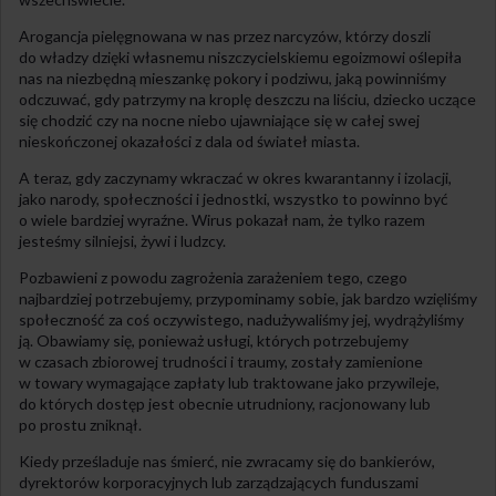
Arogancja pielęgnowana w nas przez narcyzów, którzy doszli
do władzy dzięki własnemu niszczycielskiemu egoizmowi oślepiła
nas na niezbędną mieszankę pokory i podziwu, jaką powinniśmy
odczuwać, gdy patrzymy na kroplę deszczu na liściu, dziecko uczące
się chodzić czy na nocne niebo ujawniające się w całej swej
nieskończonej okazałości z dala od świateł miasta.
A teraz, gdy zaczynamy wkraczać w okres kwarantanny i izolacji,
jako narody, społeczności i jednostki, wszystko to powinno być
o wiele bardziej wyraźne. Wirus pokazał nam, że tylko razem
jesteśmy silniejsi, żywi i ludzcy.
Pozbawieni z powodu zagrożenia zarażeniem tego, czego
najbardziej potrzebujemy, przypominamy sobie, jak bardzo wzięliśmy
społeczność za coś oczywistego, nadużywaliśmy jej, wydrążyliśmy
ją. Obawiamy się, ponieważ usługi, których potrzebujemy
w czasach zbiorowej trudności i traumy, zostały zamienione
w towary wymagające zapłaty lub traktowane jako przywileje,
do których dostęp jest obecnie utrudniony, racjonowany lub
po prostu zniknął.
Kiedy prześladuje nas śmierć, nie zwracamy się do bankierów,
dyrektorów korporacyjnych lub zarządzających funduszami