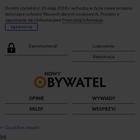
Drodzy czytelnicy! 25 maja 2018 r. wchodzą w życie nowe przepisy
dotyczące ochrony Waszych danych osobowych. Prosimy o
zapoznanie się z informacjami
Przeczytaj informacje
.
Zgadzam się
Zaprenumeruj!
Logowanie.
Rejestracja
Przejdź
do
strony
głównej
OPINIE
WYWIADY
SKLEP
WESPRZYJ
←
Good Bye, Hayek!
jpg