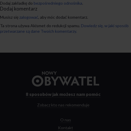
Dodaj zakładkę do
bezpośredniego odnośnika
.
Dodaj komentarz
Musisz się
zalogować
, aby móc dodać komentarz.
Ta strona używa Akismet do redukcji spamu.
Dowiedz się, w jaki sposób
przetwarzane są dane Twoich komentarzy.
Przejdź
do
strony
głównej
8 sposobów
jak możesz nam pomóc
Zobacz kto nas rekomenduje
O nas
Kontakt