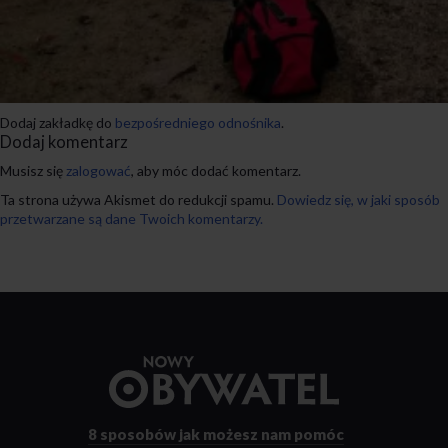
Dodaj zakładkę do
bezpośredniego odnośnika
.
Dodaj komentarz
Musisz się
zalogować
, aby móc dodać komentarz.
Ta strona używa Akismet do redukcji spamu.
Dowiedz się, w jaki sposób
przetwarzane są dane Twoich komentarzy.
Przejdź
do
strony
głównej
8 sposobów
jak możesz nam pomóc