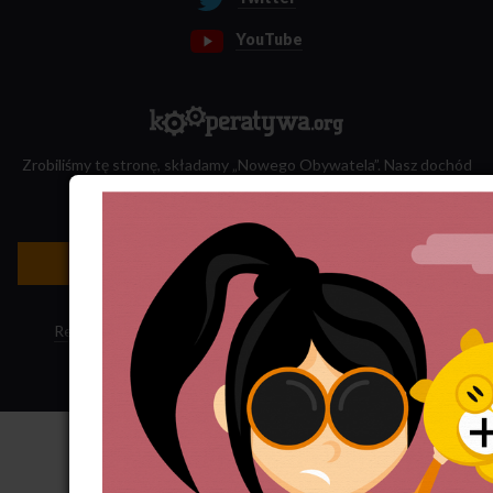
YouTube
Zrobiliśmy tę stronę, składamy „Nowego Obywatela”. Nasz dochód
przeznaczamy na jego wydawanie.
Zatrudnij nas do projektu!
Newsletter »
Regulamin sklepu
·
Polityka ciasteczek
·
Subskrypcja RSS