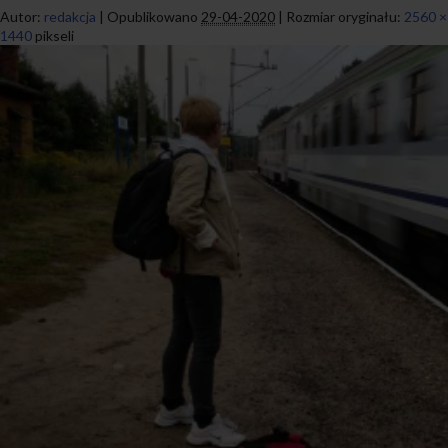
Autor:
redakcja
|
Opublikowano
29-04-2020
|
Rozmiar oryginału:
2560 ×
1440
pikseli