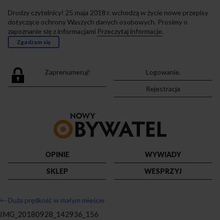
Drodzy czytelnicy! 25 maja 2018 r. wchodzą w życie nowe przepisy
dotyczące ochrony Waszych danych osobowych. Prosimy o
zapoznanie się z informacjami
Przeczytaj informacje
.
Zgadzam się
Zaprenumeruj!
Logowanie.
Rejestracja
Przejdź
do
strony
głównej
OPINIE
WYWIADY
SKLEP
WESPRZYJ
←
Duża prędkość w małym mieście
IMG_20180928_142936_156