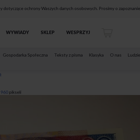
isy dotyczące ochrony Waszych danych osobowych. Prosimy o zapoznanie 
WYWIADY
SKLEP
WESPRZYJ
Gospodarka Społeczna
Teksty z pisma
Klasyka
O nas
Ludzi
ą
 960
pikseli