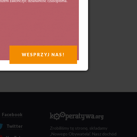
WESPRZYJ NAS!
Facebook
Twitter
Zrobiliśmy tę stronę, składamy
„Nowego Obywatela”. Nasz dochód