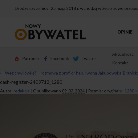
Drodzy czytelnicy! 25 maja 2018 r. wchodzą w życie nowe przep
Przejdź
OPINIE
do
strony
głównej
Aktualności
Patronite
Facebook
Twitter
Kontakt
←
Weź chwilówkę? – rozmowa z prof. dr hab. Iwoną Jakubowską-Branick
cash-register-2409712_1280
Autor:
redakcja
|
Opublikowano
09-02-2024
|
Rozmiar oryginału:
1280 ×