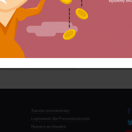
 przetwarzane są dane Twoich komentarzy.
Zamów prenumeratę
Logowanie dla Prenumeratorów
Numery archiwalne