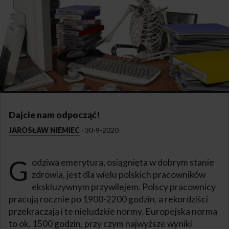
Dajcie nam odpocząć!
JAROSŁAW NIEMIEC
·
30-9-2020
G
odziwa emerytura, osiągnięta w dobrym stanie
zdrowia, jest dla wielu polskich pracowników
ekskluzywnym przywilejem. Polscy pracownicy
pracują rocznie po 1900-2200 godzin, a rekordziści
przekraczają i te nieludzkie normy. Europejska norma
to ok. 1500 godzin, przy czym najwyższe wyniki