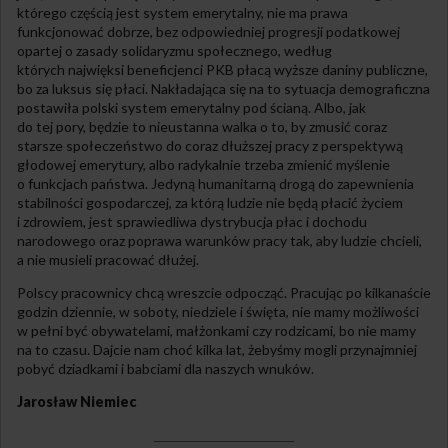
którego częścią jest system emerytalny, nie ma prawa
funkcjonować dobrze, bez odpowiedniej progresji podatkowej
opartej o zasady solidaryzmu społecznego, według
których najwięksi beneficjenci PKB płacą wyższe daniny publiczne,
bo za luksus się płaci. Nakładająca się na to sytuacja demograficzna
postawiła polski system emerytalny pod ścianą. Albo, jak
do tej pory, będzie to nieustanna walka o to, by zmusić coraz
starsze społeczeństwo do coraz dłuższej pracy z perspektywą
głodowej emerytury, albo radykalnie trzeba zmienić myślenie
o funkcjach państwa. Jedyną humanitarną drogą do zapewnienia
stabilności gospodarczej, za którą ludzie nie będą płacić życiem
i zdrowiem, jest sprawiedliwa dystrybucja płac i dochodu
narodowego oraz poprawa warunków pracy tak, aby ludzie chcieli,
a nie musieli pracować dłużej.
Polscy pracownicy chcą wreszcie odpocząć. Pracując po kilkanaście
godzin dziennie, w soboty, niedziele i święta, nie mamy możliwości
w pełni być obywatelami, małżonkami czy rodzicami, bo nie mamy
na to czasu. Dajcie nam choć kilka lat, żebyśmy mogli przynajmniej
pobyć dziadkami i babciami dla naszych wnuków.
Jarosław Niemiec