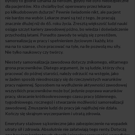
byłoby to godne uznania za heroizm, gdyby nie było niebezpieczne
dla pacjentów. Kto chciałby być operowany przez lekarza
po kilkudobowym dyżurze? Pewnie świadomie nikt, ale pacjent
nie bardzo ma wybór. Lekarze znani są też z tego, że pracują
znacznie dłużej niż do 65. roku życia. Zresztą większość ludzi nauki
osiąga szczyt kariery zawodowej późno, bo wiedza i doświadczenie
przychodzą latami. Ponadto zawody te wiążą się z prestiżem,
samorealizacją w pracy i spełnieniem życiowym i każdy, kto
ma na to szanse, chce pracować na tyle, na ile pozwolą mu siły.
Nie tylko naukowcy czy twórcy.
Niestety samorealizacja zawodowa dotyczy znikomego, elitarnego
grona pracowników. Dlatego argument, że są ludzie, którzy chcą
pracować do późnej starości, należy odrzucić na wstępie, jako
w żaden sposób nieodnoszący się do rzeczywistych warunków
pracy najemnej. Sposobem na wydłużenie aktywności zawodowej
wszystkich pracowników może być jedynie poprawa warunków
pracy, skracanie krótkookresowego czasu pracy (dziennego,
tygodniowego, rocznego) i stwarzanie możliwości samorealizacji
zawodowej. Zmuszanie ludzi do pracy jak najdłużej nie działa.
Kończy się skrajnym wyczerpaniem i utratą zdrowia.
Emerytury stażowe są konieczne jako zabezpieczenie na wypadek
utraty sił i zdrowia. Absolutnie nie załatwiają tego renty. Dotyczą
one bowiem konkretnych chorób i niepełnosprawności, wypadków