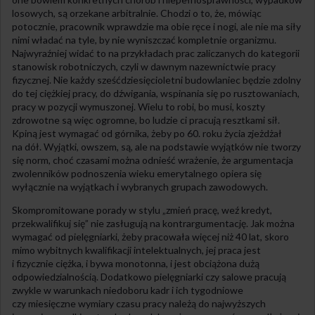
losowych, są orzekane arbitralnie. Chodzi o to, że, mówiąc
potocznie, pracownik wprawdzie ma obie ręce i nogi, ale nie ma siły
nimi władać na tyle, by nie wyniszczać kompletnie organizmu.
Najwyraźniej widać to na przykładach prac zaliczanych do kategorii
stanowisk robotniczych, czyli w dawnym nazewnictwie pracy
fizycznej. Nie każdy sześćdziesięcioletni budowlaniec będzie zdolny
do tej ciężkiej pracy, do dźwigania, wspinania się po rusztowaniach,
pracy w pozycji wymuszonej. Wielu to robi, bo musi, koszty
zdrowotne są więc ogromne, bo ludzie ci pracują resztkami sił.
Kpiną jest wymagać od górnika, żeby po 60. roku życia zjeżdżał
na dół. Wyjątki, owszem, są, ale na podstawie wyjątków nie tworzy
się norm, choć czasami można odnieść wrażenie, że argumentacja
zwolenników podnoszenia wieku emerytalnego opiera się
wyłącznie na wyjątkach i wybranych grupach zawodowych.
Skompromitowane porady w stylu „zmień pracę, weź kredyt,
przekwalifikuj się” nie zasługują na kontrargumentację. Jak można
wymagać od pielęgniarki, żeby pracowała więcej niż 40 lat, skoro
mimo wybitnych kwalifikacji intelektualnych, jej praca jest
i fizycznie ciężka, i bywa monotonna, i jest obciążona dużą
odpowiedzialnością. Dodatkowo pielęgniarki czy salowe pracują
zwykle w warunkach niedoboru kadr i ich tygodniowe
czy miesięczne wymiary czasu pracy należą do najwyższych