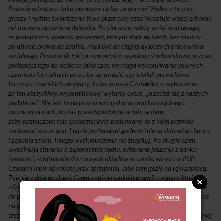
Podwójna bzdura. Jakie pieniądze i jakie za darmo? Walka o te parę
groszy i nędzne świadczenia trwa przez cały czas i kosztuje więcej zdrowia
niż dwunastogodzinna dniówka. Po pierwsze należy wziąć pod uwagę,
że podopieczny pomocy społecznej, którym staje się każdy bezrobotny
po utracie prawa do zasiłku, musi być do ciągłej dyspozycji pracownika
socjalnego. Pracownik taki przeprowadza wywiady środowiskowe, wzywa
podopiecznego do siebie co jakiś czas, wymaga wykonywania pewnych
czynności formalnych po to, by sprawdzić, czy biedak prawidłowo
korzysta z pańskich pieniędzy, które, proszę Czytelnika o wybaczenie
za ten obrzydliwy, wypominkowy, wytarty cytat, „przecież idą z naszych
podatków”. Nie jest to na pewno wymysł pracownika socjalnego,
on tak musi robić, bo tak prawdopodobnie działa system,
żeby naznaczone role społeczne były zachowane, to z kolei pozwala
zachować status quo. Ludzie pozbawiani godności nie są skłonni do buntu
i żądania zmian. Innego wytłumaczenia nie znajduję. Po drugie dzień
wypełniają starania o zapewnienie opału, odebranie jedzenia z banku
żywności, załatwianie darmowych obiadów w szkole, wizyta w PUP.
Czasami łapie się robotę przy sprzątaniu, albo tam gdzie od ręki zapłacą.
Żyje się z dnia na dzień.
Czemu oni nie szukają pracy? – zapyta ktoś
zdziwiony. A dlatego, że nie ma czasu. A nawet jak znajdzie czas i pójdzie
do pracy, to wypłatę dostanie za miesiąc, a dzieci nie będą miesiąc czekać
na jedzenie. Trzeba kombinować na dziś i jutro. To jest potrzask,
szczególnie dla osób samotnie wychowujących dzieci. Żeby było śmieszniej