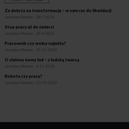
Za dobrzy na transformację – w sam raz do likwidacji
Jarosław Niemiec
·
28-7-2024
Stop pracy aż do śmierci
Jarosław Niemiec
·
28-4-2021
Pracownik czy wolny najmita?
Jarosław Niemiec
·
25-11-2020
O zielony nowy ład – z ludzką twarzą
Jarosław Niemiec
·
4-11-2020
Robota czy praca?
Jarosław Niemiec
·
13-10-2020