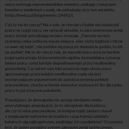
metra wykonują nieprawdopodobne manewry, uciekając z naręczami
kwiatów w wiaderkach z wodą, nie uszkadzając przy tym ani płatka
(http://lewica.pl/blog/niemiec/24692/).
Cóż to ma do rzeczy? Ma o tyle, że chociaż ci ludzie nie świadczyli
pracy na czyjąś rzecz, nie opłacali składek, to jako rezerwowa armia
pracy służyli zatrudniającym jako straszak. „Patrzcie na nich,
za bramą czeka setka na wasze miejsce, wiec cicho bądźcie i róbcie
co wam się każe”, „nie podoba się praca po dwanaście godzin, to idź
na zasiłek”. Ma to do rzeczy tyle, że warunki pracy jeszcze bardzie
pogarszała presja, która wywierała ogólna, beznadziejna sytuacja
świata pracy, coraz bardzie degradowanego przez neoliberalną
gospodarkę. Czy zatem sam fakt przeżycia tego obozu pracy
zgotowanego przez kolejne neoliberalne rządy nie jest
wystarczającym argumentem do zadośćuczynienia polskim
pracownikom, choćby w formie emerytur stażowych? Bo dla rynku
pracy to już stracone pokolenie.
Prawdą jest, że demografia nie sprzyja obniżaniu wieku
emerytalnego, prawdą jest, że to obciążenie dla budżetu,
ale czy to wina pracowników, że kolejne rządy zamiast starań
o zwiększanie wpływów do budżetu coraz hojniej udzielały
kolejnych ulg najbogatszym, zwalniając ich z podatków? Oczywiste
jest, że żaden porządny system zabezpieczenia społecznego,