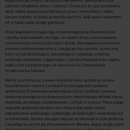
mogli pouczać innych, że dłuższa aktywność zawodowa służy
zdrowiu i długiemu życiu. Czyjemu? Chyba ich, bo gdy postawimy
obok siebie spawacza po 40 latach pracy i menedżera z takim
samym stażem, to każdy pozna kto jest kto, jeśli nawet ubierzemy
ich w takie same drogie garnitury.
30 lat kapitalistycznego raju stworzonego przez Balcerowicza
i spółkę doprowadziło do tego, że nawet okresy pozostawania
na bezrobociu wyniszczały ciało i duszę. Wymagania postawione
osobom pozbawionym pracy, starającym się o pomoc społeczną,
były i są tak absorbujące, warunkujące i, używając ostatnio
modnego określenia, triggerujące, czyli uruchamiające do ciągłej
walki o byt bezrobotnego, że wyszło na to, iż bezrobocie
to nieustanna harówa.
Warto tu przytoczyć pewien króciutki tekst sprzed lat, pisany
na podstawie rozmów z osobami korzystającymi z pomocy
społecznej:
Przebywanie na bezrobociu i życie z zasiłków z pomocy
społecznej wymaga bycia dyspozycyjnym, niesłychanego nakładu starań,
chodzenia, dorabiania i kombinowania. Czyli jak to w pracy. Praca polega
na graniu społecznej roli ofiary losu, którą kreuje polski system
zabezpieczenia społecznego, uzależniając od siebie ludzi i utwierdzając ich
w wykluczeniu, zamiast pomagać włączać się aktywnie w życie społeczne.
I nie polega to na tym jak głosi prymitywny liberalny slogan, że gdy ludzie
dostają pieniądze za darmo, to się uzależniają i nie chcą pracować.