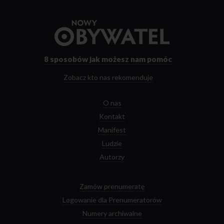
Przejdź
do
strony
głównej
8 sposobów
jak możesz nam pomóc
Zobacz kto nas rekomenduje
O nas
Kontakt
Manifest
Ludzie
Autorzy
Zamów prenumeratę
Logowanie dla Prenumeratorów
Numery archiwalne