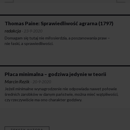
Thomas Paine: Sprawiedliwość agrarna (1797)
redakcja
·
23-9-2020
Domagam się tutaj nie miłosierdzia, a poszanowania praw –
nie łaski, a sprawiedliwości.
Płaca minimalna – godziwa jedynie w teorii
Marcin Rezik
·
20-9-2020
Jeżeli minimalne wynagrodzenie nie odpowiada nawet połowie
średnich zarobków w danym państwie, można mieć wątpliwości,
czy rzeczywiście ma ono charakter godziwy.
TEKSTY AUTORA