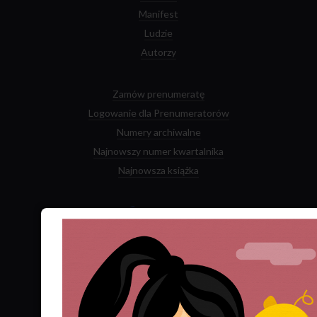
Manifest
Ludzie
Autorzy
Zamów prenumeratę
Logowanie dla Prenumeratorów
Numery archiwalne
Najnowszy numer kwartalnika
Najnowsza książka
Facebook
Twitter
YouTube