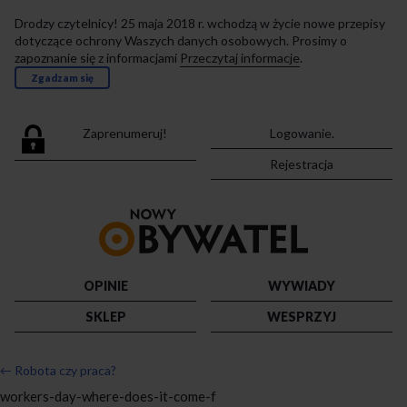
Drodzy czytelnicy! 25 maja 2018 r. wchodzą w życie nowe przepisy
dotyczące ochrony Waszych danych osobowych. Prosimy o
zapoznanie się z informacjami
Przeczytaj informacje
.
Zgadzam się
Zaprenumeruj!
Logowanie.
Rejestracja
Przejdź
do
strony
głównej
OPINIE
WYWIADY
SKLEP
WESPRZYJ
←
Robota czy praca?
workers-day-where-does-it-come-f