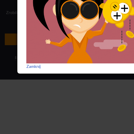
Zrobiliśmy tę stronę, składamy „Nowego Obywatela”. Nasz dochód
przeznaczamy na jego wydawanie.
Zatrudnij nas do projektu!
Newsletter »
Regulamin sklepu
·
Polityka ciasteczek
·
Subskrypcja RSS
Zamknij