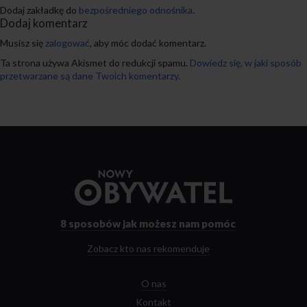
Dodaj zakładkę do
bezpośredniego odnośnika
.
Dodaj komentarz
Musisz się
zalogować
, aby móc dodać komentarz.
Ta strona używa Akismet do redukcji spamu.
Dowiedz się, w jaki sposób
przetwarzane są dane Twoich komentarzy.
Przejdź
do
strony
głównej
8 sposobów
jak możesz nam pomóc
Zobacz kto nas rekomenduje
O nas
Kontakt