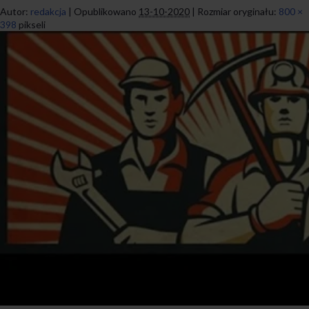
Autor:
redakcja
|
Opublikowano
13-10-2020
|
Rozmiar oryginału:
800 ×
398
pikseli