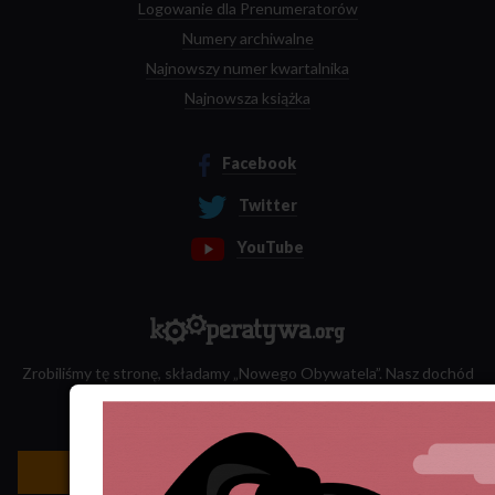
Logowanie dla Prenumeratorów
Numery archiwalne
Najnowszy numer kwartalnika
Najnowsza książka
Facebook
Twitter
YouTube
Zrobiliśmy tę stronę, składamy „Nowego Obywatela”. Nasz dochód
przeznaczamy na jego wydawanie.
Zatrudnij nas do projektu!
Newsletter »