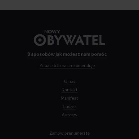
Przejdź
do
strony
głównej
8 sposobów
jak możesz nam pomóc
Zobacz kto nas rekomenduje
O nas
Kontakt
Manifest
Ludzie
Autorzy
Zamów prenumeratę