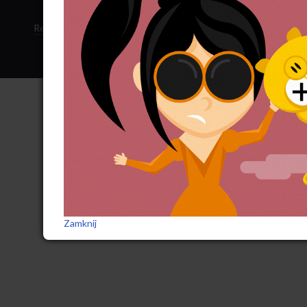
Regulamin sklepu
·
Polityka ciasteczek
·
Subskrypcja RSS
Zamknij