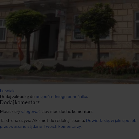
Lesniak
Dodaj zakładkę do
bezpośredniego odnośnika
.
Dodaj komentarz
Musisz się
zalogować
, aby móc dodać komentarz.
Ta strona używa Akismet do redukcji spamu.
Dowiedz się, w jaki sposób
przetwarzane są dane Twoich komentarzy.