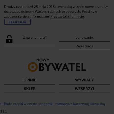
Drodzy czytelnicy! 25 maja 2018 r. wchodzą w życie nowe przepisy
dotyczące ochrony Waszych danych osobowych. Prosimy o
zapoznanie się z informacjami
Przeczytaj informacje
.
Zgadzam się
Zaprenumeruj!
Logowanie.
Rejestracja
Przejdź
do
strony
głównej
OPINIE
WYWIADY
SKLEP
WESPRZYJ
←
Białe czepki w czasie pandemii – rozmowa z Katarzyną Kowalską
111