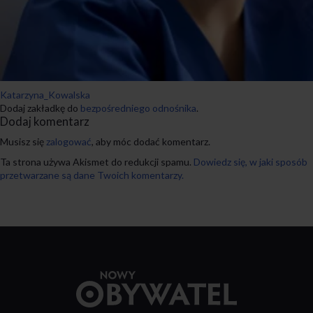
Katarzyna_Kowalska
Dodaj zakładkę do
bezpośredniego odnośnika
.
Dodaj komentarz
Musisz się
zalogować
, aby móc dodać komentarz.
Ta strona używa Akismet do redukcji spamu.
Dowiedz się, w jaki sposób
przetwarzane są dane Twoich komentarzy.
Przejdź
do
strony