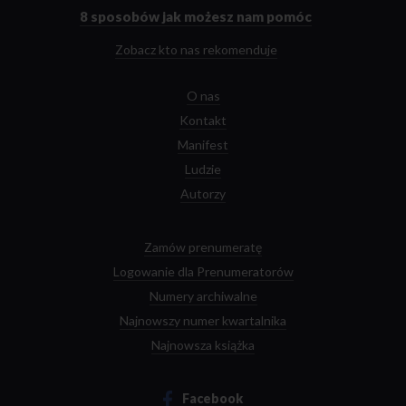
głównej
8 sposobów
jak możesz nam pomóc
Zobacz kto nas rekomenduje
O nas
Kontakt
Manifest
Ludzie
Autorzy
Zamów prenumeratę
Logowanie dla Prenumeratorów
Numery archiwalne
Najnowszy numer kwartalnika
Najnowsza książka
Facebook