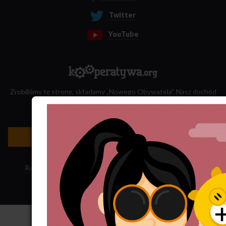
Twitter
YouTube
Zrobiliśmy tę stronę, składamy „Nowego Obywatela”. Nasz dochód
przeznaczamy na jego wydawanie.
Zatrudnij nas do projektu!
Newsletter »
Regulamin sklepu
·
Polityka ciasteczek
·
Subskrypcja RSS