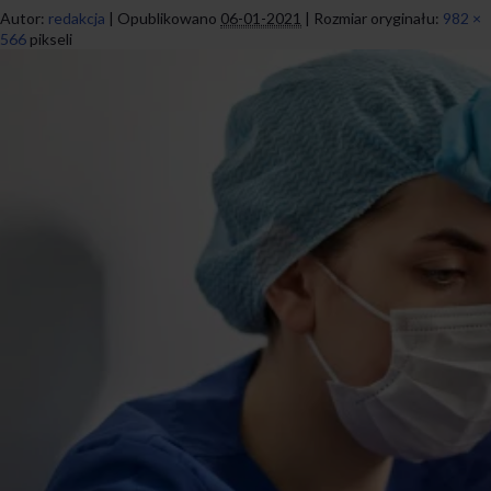
Autor:
redakcja
|
Opublikowano
06-01-2021
|
Rozmiar oryginału:
982 ×
566
pikseli