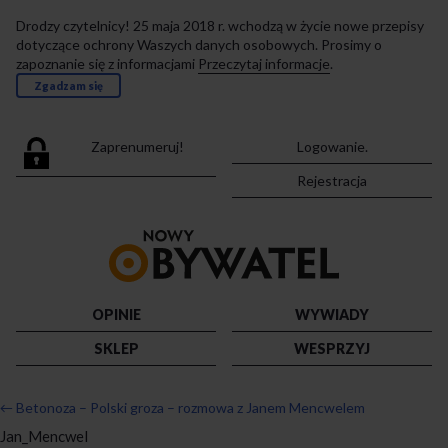
Drodzy czytelnicy! 25 maja 2018 r. wchodzą w życie nowe przepisy
dotyczące ochrony Waszych danych osobowych. Prosimy o
zapoznanie się z informacjami
Przeczytaj informacje
.
Zgadzam się
Zaprenumeruj!
Logowanie.
Rejestracja
Przejdź
do
strony
głównej
OPINIE
WYWIADY
SKLEP
WESPRZYJ
←
Betonoza – Polski groza – rozmowa z Janem Mencwelem
Jan_Mencwel