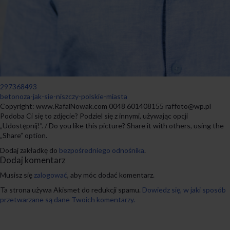
297368493
betonoza-jak-sie-niszczy-polskie-miasta
Copyright: www.RafalNowak.com 0048 601408155 raffoto@wp.pl
Podoba Ci się to zdjęcie? Podziel się z innymi, używając opcji
„Udostępnij!”. / Do you like this picture? Share it with others, using the
„Share” option.
Dodaj zakładkę do
bezpośredniego odnośnika
.
Dodaj komentarz
Musisz się
zalogować
, aby móc dodać komentarz.
Ta strona używa Akismet do redukcji spamu.
Dowiedz się, w jaki sposób
przetwarzane są dane Twoich komentarzy.