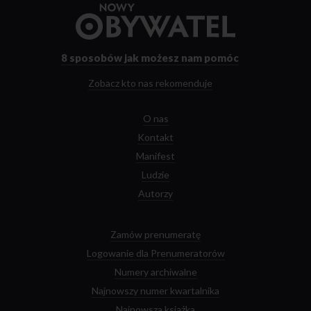
Przejdź
do
strony
głównej
8 sposobów
jak możesz nam pomóc
Zobacz kto nas rekomenduje
O nas
Kontakt
Manifest
Ludzie
Autorzy
Zamów prenumeratę
Logowanie dla Prenumeratorów
Numery archiwalne
Najnowszy numer kwartalnika
Najnowsza książka