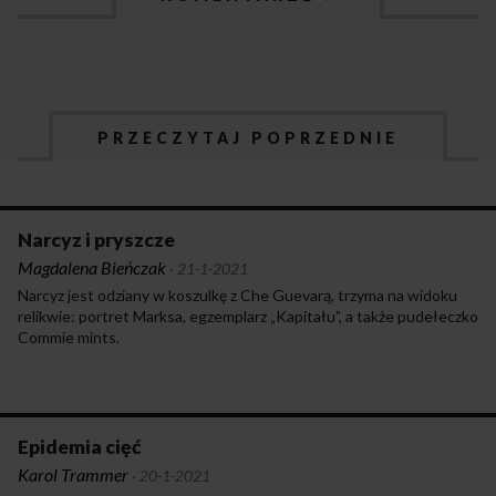
PRZECZYTAJ POPRZEDNIE
Narcyz i pryszcze
Magdalena Bieńczak
·
21-1-2021
Narcyz jest odziany w koszulkę z Che Guevarą, trzyma na widoku
relikwie: portret Marksa, egzemplarz „Kapitału”, a także pudełeczko
Commie mints.
Epidemia cięć
Karol Trammer
·
20-1-2021