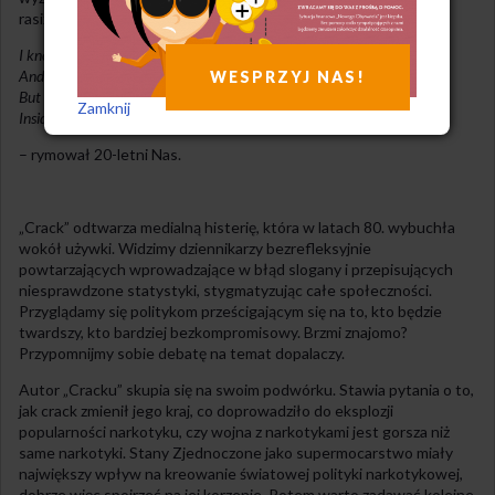
rasizmu?
I know this crackhead who said she gotta smoke nice rock
And if it’s good, she’ll bring you customers and measuring pots
WESPRZYJ NAS!
But yo, you gotta slide on a vacation
Zamknij
Inside information keeps large niggas erasin’ and their wives basin’
– rymował 20-letni Nas.
„Crack” odtwarza medialną histerię, która w latach 80. wybuchła
wokół używki. Widzimy dziennikarzy bezrefleksyjnie
powtarzających wprowadzające w błąd slogany i przepisujących
niesprawdzone statystyki, stygmatyzując całe społeczności.
Przyglądamy się politykom prześcigającym się na to, kto będzie
twardszy, kto bardziej bezkompromisowy. Brzmi znajomo?
Przypomnijmy sobie debatę na temat dopalaczy.
Autor „Cracku” skupia się na swoim podwórku. Stawia pytania o to,
jak crack zmienił jego kraj, co doprowadziło do eksplozji
popularności narkotyku, czy wojna z narkotykami jest gorsza niż
same narkotyki. Stany Zjednoczone jako supermocarstwo miały
największy wpływ na kreowanie światowej polityki narkotykowej,
dobrze więc spojrzeć na jej korzenie. Potem warto zadawać kolejne