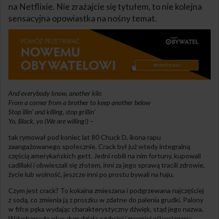
na Netflixie. Nie zrażajcie się tytułem, to nie kolejna
sensacyjna opowiastka na nośny temat.
And everybody know, another kilo
From a corner from a brother to keep another below
Stop illin’ and killing, stop grillin’
Yo, Black, yo (We are willing!) –
tak rymował pod koniec lat 80 Chuck D, ikona rapu
zaangażowanego społecznie. Crack był już wtedy integralną
częścią amerykańskich gett. Jedni robili na nim fortuny, kupowali
cadillaki i obwieszali się złotem, inni za jego sprawą tracili zdrowie,
życie lub wolność, jeszcze inni po prostu bywali na haju.
Czym jest crack? To kokaina zmieszana i podgrzewana najczęściej
z sodą, co zmienia ją z proszku w zdatne do palenia grudki. Palony
w fifce pęka wydając charakterystyczny dźwięk, stąd jego nazwa.
Wdychany do płuc dym działa szybciej i mocniej niż wciągany