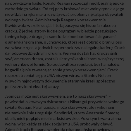
na powyższym haśle. Ronald Reagan rozpoczął neoliberalną epokę
zachodniego świata. Od tej pory królować miał wolny rynek, a jego
niewidzialna ręka miała rozwiązywać problemy nękające obywateli
wolnego świata. Administracja Reagana konsekwentnie
likwidowała wszelki socjal. I tutaj zaczyna się historia sukcesu
cracku. Z jednej strony ludzie pogrążeni w biedzie poszukujący
taniego haju, z drugiej ci sami ludzie bombardowani sloganami
o amerykańskim śnie, o „chciwości, która jest dobra”, o braniu losu
we własne ręce, a jednak bez perspektyw na legalną karierę. Crack
dał odpowiedź jednym i drugim. Pierwsi dostali haj, drudzy śnili
swój american dream, zostali ulicznymi kapitalistami w najczystszej
wolnorynkowej formie. Sprzedawali bez regulacji, bez hamulców,
bogacili się nie zawracając sobie głowy konsekwencjami. Crack
rozprzestrzeniał się po USA niczym wirus, a Stanley Nelson
w swoim najnowszym dokumencie starannie kreśli społeczno-
polityczny kontekst tej zarazy.
„Somoza może jest skurwysynem, ale to nasz skurwysyn” –
powiedział o krwawym dyktatorze z Nikaragui przywódca wolnego
świata Reagan. Parafrazując: może skurwysyn, ale rynku nam
nie zamknie i nie ureguluje. Sandiniści, którzy Anastasio Somozę
obalili, mieli poglądy mieli marksistowskie. Poza tym trwała zimna
wojna, więc każdy zalążek socjalizmu USA próbowały dławić.
Administracja Reagana wspierała nikaraguańską prawicową