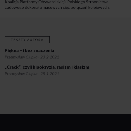
Koalicja Platformy Obywatelskiej i Polskiego Stronnictwa
Ludowego dokonała masowych cięć połączeń kolejowych.
TEKSTY AUTORA
Piękna – i bez znaczenia
Przemysław Ciupka
·
23-2-2021
„Crack”, czyli hipokryzja, rasizm i klasizm
Przemysław Ciupka
·
28-1-2021