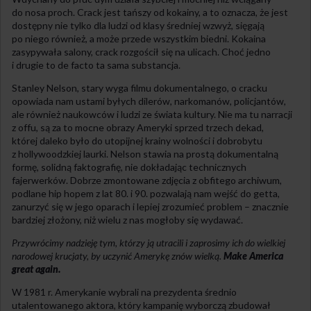
do nosa proch. Crack jest tańszy od kokainy, a to oznacza, że jest
dostępny nie tylko dla ludzi od klasy średniej wzwyż, sięgają
po niego również, a może przede wszystkim biedni. Kokaina
zasypywała salony, crack rozgościł się na ulicach. Choć jedno
i drugie to de facto ta sama substancja.
Stanley Nelson, stary wyga filmu dokumentalnego, o cracku
opowiada nam ustami byłych dilerów, narkomanów, policjantów,
ale również naukowców i ludzi ze świata kultury. Nie ma tu narracji
z offu, są za to mocne obrazy Ameryki sprzed trzech dekad,
której daleko było do utopijnej krainy wolności i dobrobytu
z hollywoodzkiej laurki. Nelson stawia na prostą dokumentalną
formę, solidną faktografię, nie dokładając technicznych
fajerwerków. Dobrze zmontowane zdjęcia z obfitego archiwum,
podlane hip hopem z lat 80. i 90. pozwalają nam wejść do getta,
zanurzyć się w jego oparach i lepiej zrozumieć problem – znacznie
bardziej złożony, niż wielu z nas mogłoby się wydawać.
Przywrócimy nadzieję tym, którzy ją utracili i zaprosimy ich do wielkiej
narodowej krucjaty, by uczynić Amerykę znów wielką.
Make America
great again.
W 1981 r. Amerykanie wybrali na prezydenta średnio
utalentowanego aktora, który kampanię wyborczą zbudował