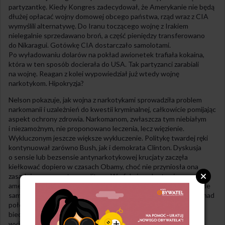
partyzantkę. Kiedy Kongres zadecydował, że Amerykanie nie będą
dłużej opłacać wojny domowej obcego państwa, rząd wraz z CIA
wymyślili alternatywę. Do Iranu toczącego wojnę z Irakiem
nielegalnie sprzedawano broń, a część pieniędzy transferowano
do Nikaragui. Gotówkę CIA dostarczało samolotami.
Po wyładowaniu dolarów na pokład awionetek trafiała kokaina,
która w ten sposób docierała do USA. Tak partyzanci zarabiali
na wojnę. Reagan z kolei wypowiedział już wtedy wojnę
narkotykom. Hipokryzja?
Nelson pokazuje, jak wojna z narkotykami sprowadziła problem
narkomanii i uzależnień do kwestii kryminalnej, całkowicie pomijając
aspekt ochrony zdrowia. Narkomanom, zwłaszcza tym niebiałym
i niezamożnym, nie proponowano leczenia, lecz więzienie.
Wykluczonym jeszcze większe wykluczenie. Politykę twardej ręki
kontynuował zarówno Bush, jak i demokrata Clinton. Dyskusja
o sensie lub bezsensie antynarkotykowej krucjaty zaczęła
kiełkować dopiero w czasach Obamy, choć nie przyniosła ona
zasadniczego zwrotu w polityce. W efekcie za kratami
amerykańskich więzień odsiadują dziś wyroki 2 miliony osób – tyle
samo, ile zamieszkuje np. Słowenię. Ponad połowa to czarni, ponad
połowa za przestępstwa narkotykowe. Popularny wśród
biedniejszych Afroamerykanów crack jest obłożony stokrotnie
wyższą sankcją niż kojarzona z klasą średnią i elitą kokaina. Echa