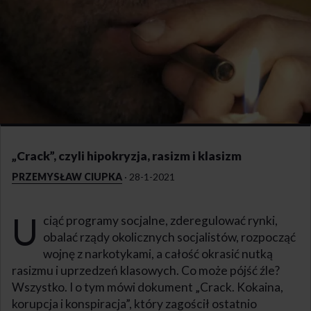
„Crack”, czyli hipokryzja, rasizm i klasizm
PRZEMYSŁAW CIUPKA
·
28-1-2021
U
ciąć programy socjalne, zderegulować rynki,
obalać rządy okolicznych socjalistów, rozpocząć
wojnę z narkotykami, a całość okrasić nutką
rasizmu i uprzedzeń klasowych. Co może pójść źle?
Wszystko. I o tym mówi dokument „Crack. Kokaina,
korupcja i konspiracja”, który zagościł ostatnio