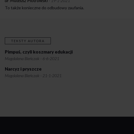
dr Mateusz Piotrowski
·
19-1-2021
To także konieczne do odbudowy zaufania.
TEKSTY AUTORA
Pimpuś, czyli koszmary edukacji
Magdalena Bieńczak
·
6-6-2021
Narcyz i pryszcze
Magdalena Bieńczak
·
21-1-2021