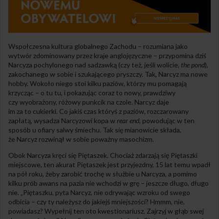
Wspołczesna kultura globalnego Zachodu – rozumiana jako
wytwór zdominowany przez kraje anglojęzyczne – przypomina dziś
Narcyza pochylonego nad sadzawką (czy też, jeśli wolicie,
the pond
),
zakochanego w sobie i szukającego pryszczy. Tak, Narcyz ma nowe
hobby. Wokoło niego stoi kilku paziów, którzy mu pomagają
krzycząc – o tu tu, i pokazując coraz to nowy, prawdziwy
czy wyobrażony, różowy punkcik na czole. Narcyz daje
im za to cukierki. Co jakiś czas któryś z paziów, rozczarowany
zapłatą, wysadza Narcyzowi kopa w
rear end
, powodując w ten
sposób u ofiary salwy śmiechu. Tak się mianowicie składa,
że Narcyz rozwinął w sobie poważny masochizm.
Obok Narcyza kręci się Piętaszek. Chociaż zdarzają się Piętaszki
miejscowe, ten akurat Piętaszek jest przyjezdny, 15 lat temu wpadł
na pół roku, żeby zarobić trochę w służbie u Narcyza, a pomimo
kilku prób awans na pazia nie wchodzi w grę – jeszcze długo, długo
nie. „Piętaszku, pyta Narcyz, nie odrywając wzroku od swego
odbicia – czy ty należysz do jakiejś mniejszości? Hmmm, nie,
powiadasz? Wypełnij ten oto kwestionariusz. Zajrzyj w głąb swej