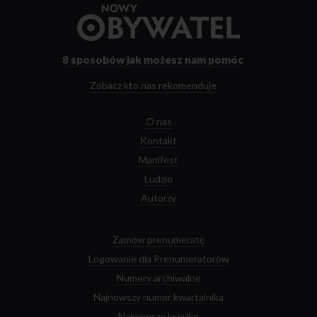
Przejdź
do
strony
głównej
8 sposobów
jak możesz nam pomóc
Zobacz kto nas rekomenduje
O nas
Kontakt
Manifest
Ludzie
Autorzy
Zamów prenumeratę
Logowanie dla Prenumeratorów
Numery archiwalne
Najnowszy numer kwartalnika
Najnowsza książka