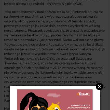
jeszcze nie ma odpowiedzi – i niczemu się nie dziwić.
Jako zakonspirowany nonkonformista (a co!) Piętaszek oburza się
na algorytmy, przechytrza je więc rozpoczynając poszukiwania
od piątej strony popularnej wyszukiwarki. W ten oto sposób,
pewnego ponurego jak covid dnia, podczas wycieczki w króliczą
norę internetu, Piętaszek dowiaduje się, że wyraźnie przyspieszyło
wymieranie piętaszkokultury „i proces ten można w zasadzie już
uznać za nieodwołalny”, jak przeczytał. Niebo wali mu się na głowę.
Reewaluuje życiowe wybory. Reewaluuje – o nie, co to jest? Skąd
wzięło się takie słowo! Stało się, Piętaszek zapomniał własny język
(własnego języka?) i wyrabia nowe słowa z języka Narcyza.
Piętaszek zachwyca się Lee Child, ale przegapił Szczepana
Twardocha, ma ambicję, aby stać się częścią globalnej kultury,
ogarnia go jednak niepokój na myśl, że zatraca własną, że zapomni
nie tylko własnego, ale i jakiegokolwiek języka w gębie, żeby o niej
wystarczająco dobrze opowiedzieć światu. Zastanawia się,
czy wniesie do rozmowy coś oryginalnego czy zupełnie się w niej
rozpuści. Jeśli już ma być tak, że w tej historiii przypada mu wiecznie
rola sługi, to Piętaszek wolałby być Rzędzianem niż Piętaszkiem –
i to nie tylko dlatego, że w następnej części każdej z tych historii
Rzędzian się bogaci, a Piętaszek ginie…
Narcyz prędzej pęknie niż wydusi z siebie „Rzędzian, sam tu”,