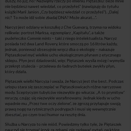
duszy, no już, no? Nazwijmy rzeczy po imieniu Piętaszku: beze mnie
nie będziesz nawet wiedział, co przeżyłeś” (nawiązuję do tytułu
książki Marii Janion „Czy będziesz wiedział co przeżyłeś”). „Dalej
nic? To może idź sobie zbadaj DNA? Może akurat…”.
Narcyz jest odziany w koszulkę z Che Guevarą, trzyma na widoku
relikwie: portret Marksa, egzemplarz „Kapitału”, a także
pudełeczko
Commie mints
– taki z niego intelektualista. Narcyz
posiada też dwa Land Rovery, które smoczą po 16 litrów każdy,
jednak, ponieważ obsesyjnie wręcz dba o ekologię – nakazuje
Piętaszkowi myć wielkie ucho ekologicznym płynem z etycznego
sklepu. Płyn jest dziadowski, więc Piętaszek wysila mózg i wymyśla
przekręt stulecia – przelewa do ładnych butelek zwykły płyn,
który działa.
Piętaszek wielbi Narcyza i uważa, że Narcyz jest the best. Podczas
urlopu stara się zaszczepiać w Piętaszkowicach różne narcyzowe
mody. Sceptycyzm tubylców niezwykle go wkurza: „A to prymityw”
mruczy, czując się niezwykle wyrafinowany. Jednak kiedy w ucho
wpadnie mu „Przez twe oczy zielone”, ze zgrozą przyłapuje swoją
prawą nogę na rytmicznych podrygach i musi się wewnętrznie
zbesztać, po czym traci humor na resztę dnia.
Służba u Narcyza to nie miód. Powiedzmy tylko tyle, że Piętaszek
nauczył się trzymać język za zębami, nie zadawać pytań, na które