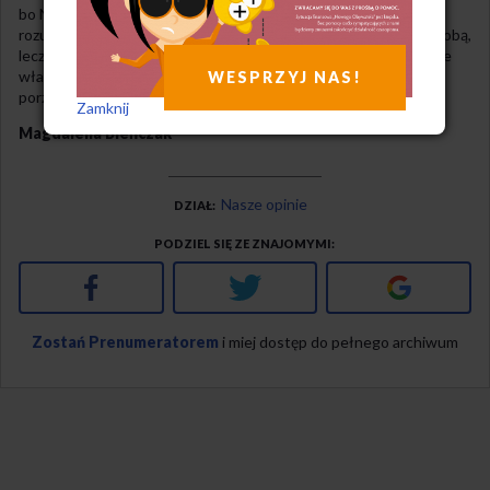
bo Narcyz nie chce i nie musi uczyć się piętaszkojęzyków ani
rozumieć piętaszkoepiki. Narcyz nie poszukuje „nowego” poza sobą,
lecz tylko w sobie. W globalnej sadzawce Narcyz widzi wyłącznie
własne odbicie. Może więc, drogi Piętaszku, „waćpanu trzeba
WESPRZYJ NAS!
porzucić tę służbę”?
Zamknij
Magdalena Bieńczak
Nasze opinie
DZIAŁ
PODZIEL SIĘ ZE ZNAJOMYMI
Facebook
Twitter
Google+
Zostań Prenumeratorem
i miej dostęp do pełnego archiwum