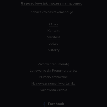
głównej
8 sposobów
jak możesz nam pomóc
Zobacz kto nas rekomenduje
O nas
Kontakt
Manifest
Ludzie
Autorzy
Zamów prenumeratę
Logowanie dla Prenumeratorów
Numery archiwalne
Najnowszy numer kwartalnika
Najnowsza książka
Facebook