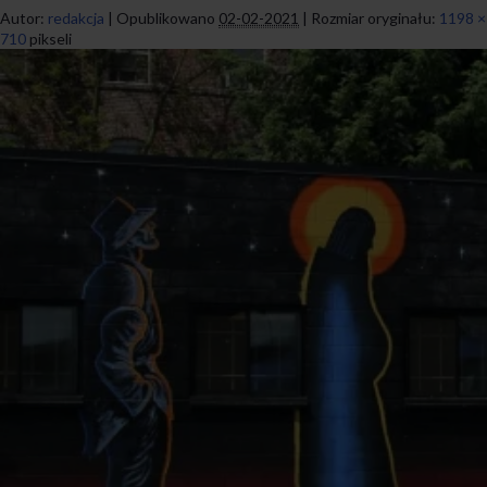
Autor:
redakcja
|
Opublikowano
02-02-2021
|
Rozmiar oryginału:
1198 ×
710
pikseli