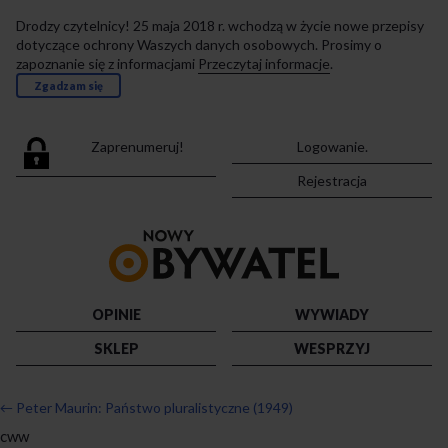
Drodzy czytelnicy! 25 maja 2018 r. wchodzą w życie nowe przepisy
dotyczące ochrony Waszych danych osobowych. Prosimy o
zapoznanie się z informacjami
Przeczytaj informacje
.
Zgadzam się
Zaprenumeruj!
Logowanie.
Rejestracja
Przejdź
do
strony
głównej
OPINIE
WYWIADY
SKLEP
WESPRZYJ
←
Peter Maurin: Państwo pluralistyczne (1949)
cww