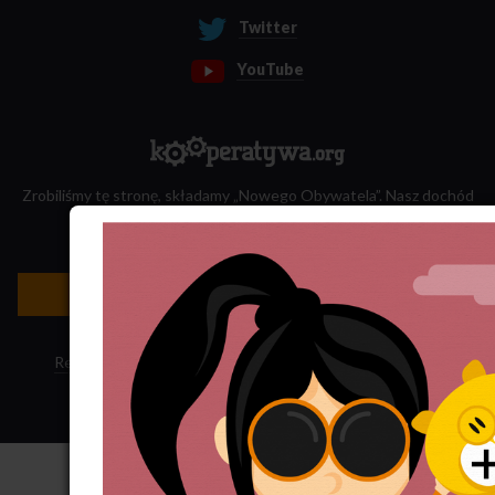
Twitter
YouTube
Zrobiliśmy tę stronę, składamy „Nowego Obywatela”. Nasz dochód
przeznaczamy na jego wydawanie.
Zatrudnij nas do projektu!
Newsletter »
Regulamin sklepu
·
Polityka ciasteczek
·
Subskrypcja RSS