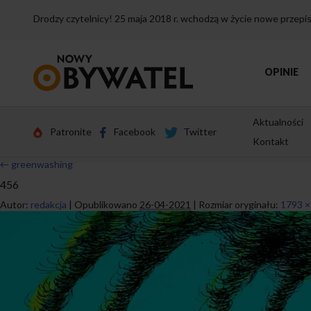
Drodzy czytelnicy! 25 maja 2018 r. wchodzą w życie nowe przep
Przejdź
OPINIE
do
strony
głównej
Aktualności
Patronite
Facebook
Twitter
Kontakt
←
greenwashing
456
Autor:
redakcja
|
Opublikowano
26-04-2021
|
Rozmiar oryginału:
1793 ×