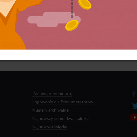
 przetwarzane są dane Twoich komentarzy.
Zamów prenumeratę
Logowanie dla Prenumeratorów
Numery archiwalne
Najnowszy numer kwartalnika
Najnowsza książka