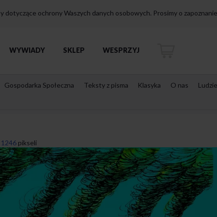
isy dotyczące ochrony Waszych danych osobowych. Prosimy o zapoznanie 
WYWIADY
SKLEP
WESPRZYJ
Gospodarka Społeczna
Teksty z pisma
Klasyka
O nas
Ludzi
 1246
pikseli