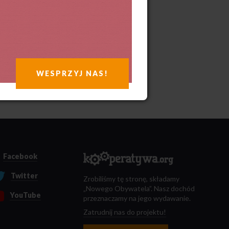
WESPRZYJ NAS!
Facebook
Twitter
Zrobiliśmy tę stronę, składamy
„Nowego Obywatela”. Nasz dochód
YouTube
przeznaczamy na jego wydawanie.
Zatrudnij nas do projektu!