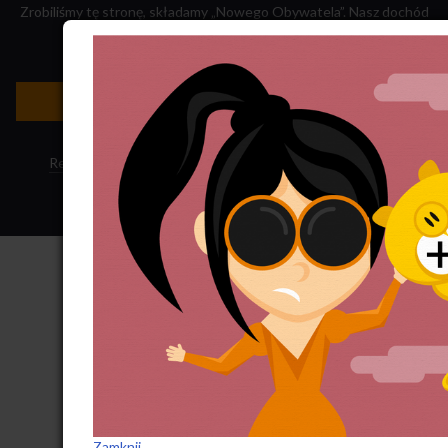
Zrobiliśmy tę stronę, składamy „Nowego Obywatela”. Nasz dochód
przeznaczamy na jego wydawanie.
Zatrudnij nas do projektu!
Newsletter »
Regulamin sklepu
·
Polityka ciasteczek
·
Subskrypcja RSS
Zamknij