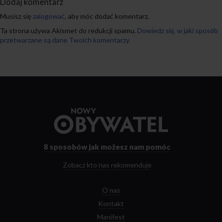
Dodaj komentarz
Musisz się
zalogować
, aby móc dodać komentarz.
Ta strona używa Akismet do redukcji spamu.
Dowiedz się, w jaki sposób
przetwarzane są dane Twoich komentarzy.
Przejdź
do
strony
głównej
8 sposobów
jak możesz nam pomóc
Zobacz kto nas rekomenduje
O nas
Kontakt
Manifest