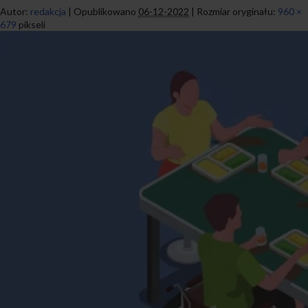
Autor:
redakcja
|
Opublikowano
06-12-2022
|
Rozmiar oryginału:
960 ×
679
pikseli