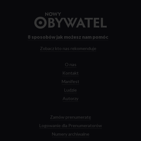
Przejdź
do
strony
głównej
8 sposobów
jak możesz nam pomóc
Zobacz kto nas rekomenduje
O nas
Kontakt
Manifest
Ludzie
Autorzy
Zamów prenumeratę
Logowanie dla Prenumeratorów
Numery archiwalne