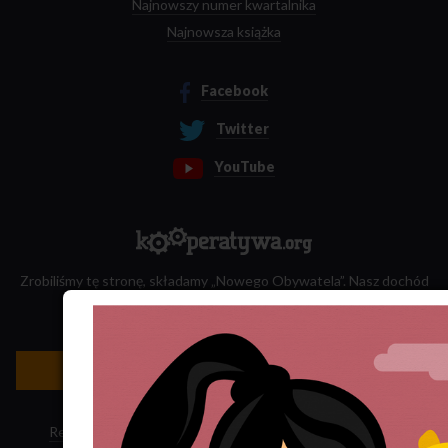
Najnowszy numer kwartalnika
Najnowsza książka
Facebook
Twitter
YouTube
Zrobiliśmy tę stronę, składamy „Nowego Obywatela”. Nasz dochód
przeznaczamy na jego wydawanie.
Zatrudnij nas do projektu!
Newsletter »
Regulamin sklepu
·
Polityka ciasteczek
·
Subskrypcja RSS