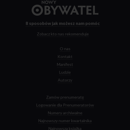
Przejdź
do
strony
głównej
8 sposobów
jak możesz nam pomóc
Zobacz kto nas rekomenduje
O nas
Kontakt
Manifest
Ludzie
Autorzy
Zamów prenumeratę
Logowanie dla Prenumeratorów
Numery archiwalne
Najnowszy numer kwartalnika
Najnowsza książka