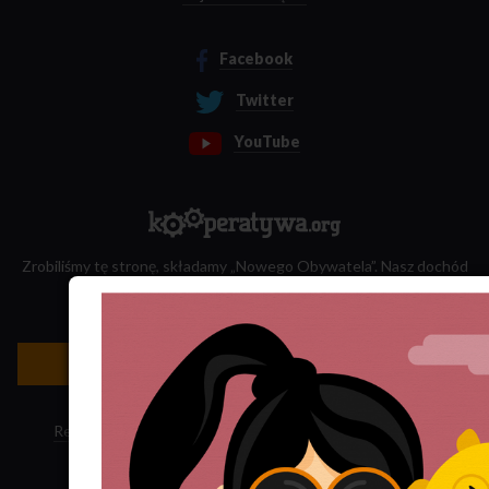
Facebook
Twitter
YouTube
Zrobiliśmy tę stronę, składamy „Nowego Obywatela”. Nasz dochód
przeznaczamy na jego wydawanie.
Zatrudnij nas do projektu!
Newsletter »
Regulamin sklepu
·
Polityka ciasteczek
·
Subskrypcja RSS