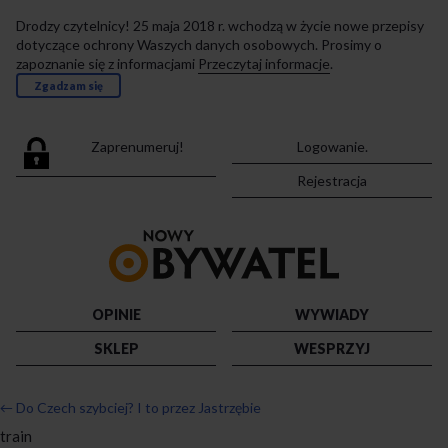
Drodzy czytelnicy! 25 maja 2018 r. wchodzą w życie nowe przepisy
dotyczące ochrony Waszych danych osobowych. Prosimy o
zapoznanie się z informacjami
Przeczytaj informacje
.
Zgadzam się
Zaprenumeruj!
Logowanie.
Rejestracja
Przejdź
do
strony
głównej
OPINIE
WYWIADY
SKLEP
WESPRZYJ
←
Do Czech szybciej? I to przez Jastrzębie
train