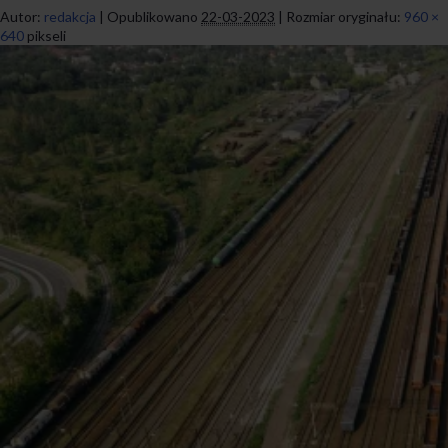
Autor:
redakcja
|
Opublikowano
22-03-2023
|
Rozmiar oryginału:
960 ×
640
pikseli