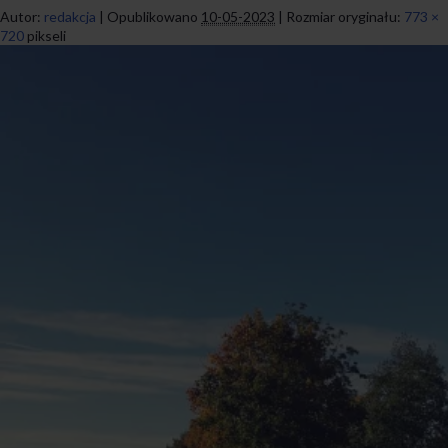
Autor:
redakcja
|
Opublikowano
10-05-2023
|
Rozmiar oryginału:
773 ×
720
pikseli