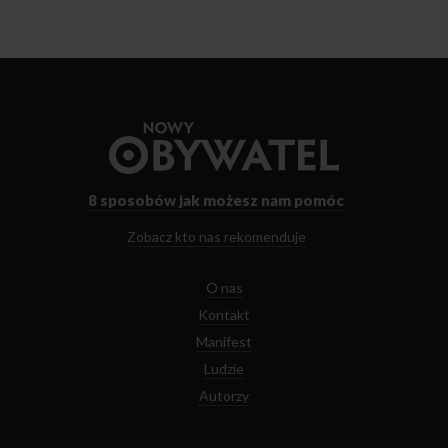
Przejdź
do
strony
głównej
8 sposobów
jak możesz nam pomóc
Zobacz kto nas rekomenduje
O nas
Kontakt
Manifest
Ludzie
Autorzy