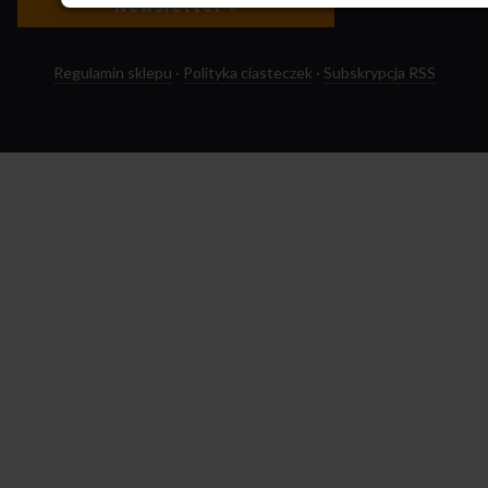
Newsletter »
Regulamin sklepu
·
Polityka ciasteczek
·
Subskrypcja RSS