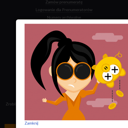
Zamów prenumeratę
Logowanie dla Prenumeratorów
Numery archiwalne
Najnowszy numer kwartalnika
Najnowsza książka
Facebook
Twitter
YouTube
Zrobiliśmy tę stronę, składamy „Nowego Obywatela”. Nasz dochód
przeznaczamy na jego wydawanie.
Zatrudnij nas do projektu!
Zamknij