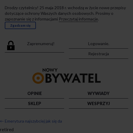
Drodzy czytelnicy! 25 maja 2018 r. wchodzą w życie nowe przepisy
dotyczące ochrony Waszych danych osobowych. Prosimy o
zapoznanie się z informacjami
Przeczytaj informacje
.
Zgadzam się
Zaprenumeruj!
Logowanie.
Rejestracja
Przejdź
do
strony
głównej
OPINIE
WYWIADY
SKLEP
WESPRZYJ
←
Emerytura najszybciej jak się da
retired