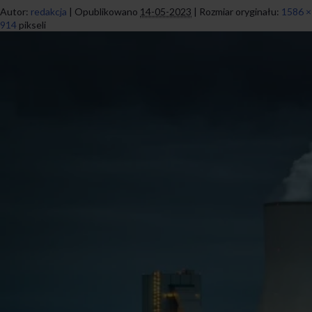
Autor:
redakcja
|
Opublikowano
14-05-2023
|
Rozmiar oryginału:
1586 ×
914
pikseli