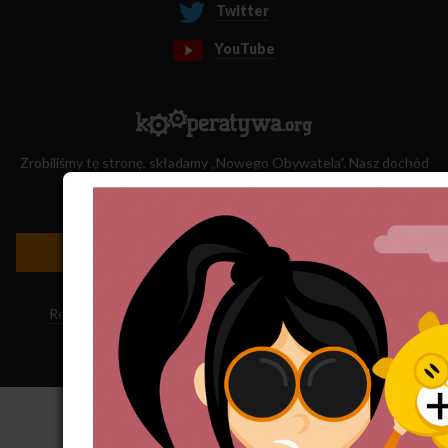
Twitter
YouTube
Zrobiliśmy tę stronę, składamy „Nowego Obywatela”. Nasz dochód
przeznaczamy na jego wydawanie.
Zatrudnij nas do projektu!
Newsletter »
Regulamin sklepu
·
Polityka ciasteczek
·
Subskrypcja RSS