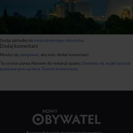
Dodaj zakładkę do
bezpośredniego odnośnika
.
Dodaj komentarz
Musisz się
zalogować
, aby móc dodać komentarz.
Ta strona używa Akismet do redukcji spamu.
Dowiedz się, w jaki sposób
przetwarzane są dane Twoich komentarzy.
Przejdź
do
strony
głównej
8 sposobów
jak możesz nam pomóc