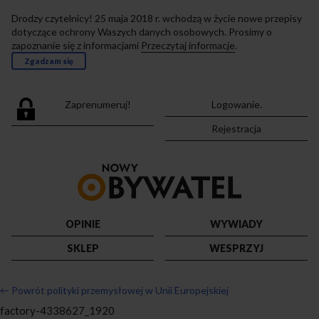
Drodzy czytelnicy! 25 maja 2018 r. wchodzą w życie nowe przepisy
dotyczące ochrony Waszych danych osobowych. Prosimy o
zapoznanie się z informacjami
Przeczytaj informacje
.
Zgadzam się
Zaprenumeruj!
Logowanie.
Rejestracja
Przejdź
do
strony
głównej
OPINIE
WYWIADY
SKLEP
WESPRZYJ
←
Powrót polityki przemysłowej w Unii Europejskiej
factory-4338627_1920