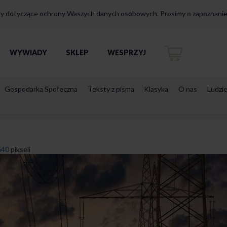
isy dotyczące ochrony Waszych danych osobowych. Prosimy o zapoznanie 
WYWIADY
SKLEP
WESPRZYJ
Gospodarka Społeczna
Teksty z pisma
Klasyka
O nas
Ludzi
640
pikseli