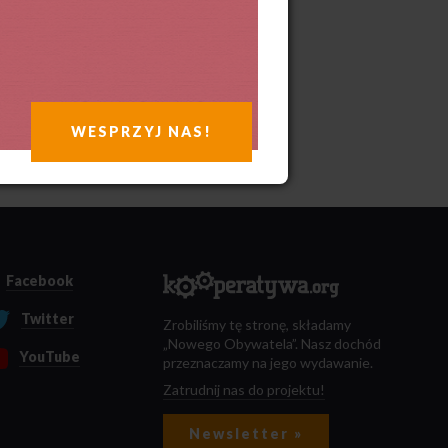
WESPRZYJ NAS!
Facebook
Twitter
Zrobiliśmy tę stronę, składamy
„Nowego Obywatela”. Nasz dochód
YouTube
przeznaczamy na jego wydawanie.
Zatrudnij nas do projektu!
Newsletter »