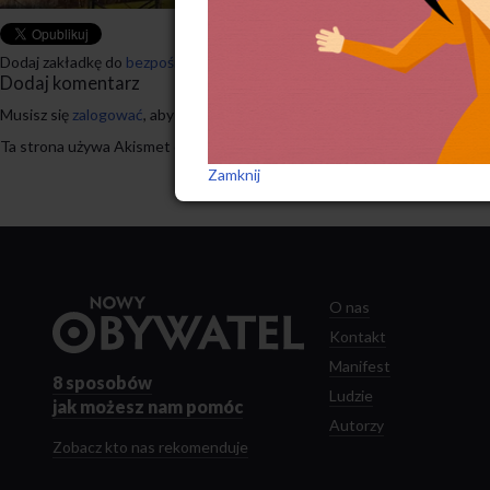
Dodaj zakładkę do
bezpośredniego odnośnika
.
Dodaj komentarz
Musisz się
zalogować
, aby móc dodać komentarz.
Ta strona używa Akismet do redukcji spamu.
Dowiedz się, w jaki sposób
Zamknij
Przejdź
O nas
do
Kontakt
strony
Manifest
głównej
8 sposobów
Ludzie
jak możesz nam pomóc
Autorzy
Zobacz kto nas rekomenduje