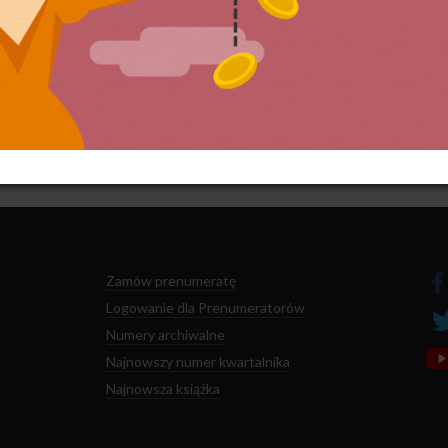
 przetwarzane są dane Twoich komentarzy.
Zamów prenumeratę
Logowanie dla Prenumeratorów
Numery archiwalne
Najnowszy numer kwartalnika
Najnowsza książka