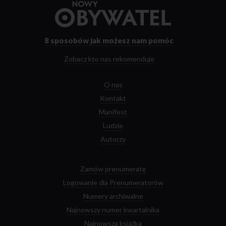
Przejdź
do
strony
głównej
8 sposobów
jak możesz nam pomóc
Zobacz kto nas rekomenduje
O nas
Kontakt
Manifest
Ludzie
Autorzy
Zamów prenumeratę
Logowanie dla Prenumeratorów
Numery archiwalne
Najnowszy numer kwartalnika
Najnowsza książka