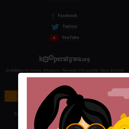
Facebook
Twitter
YouTube
Zrobiliśmy tę stronę, składamy „Nowego Obywatela”. Nasz dochód
przeznaczamy na jego wydawanie.
Zatrudnij nas do projektu!
Newsletter »
Regulamin sklepu
·
Polityka ciasteczek
·
Subskrypcja RSS