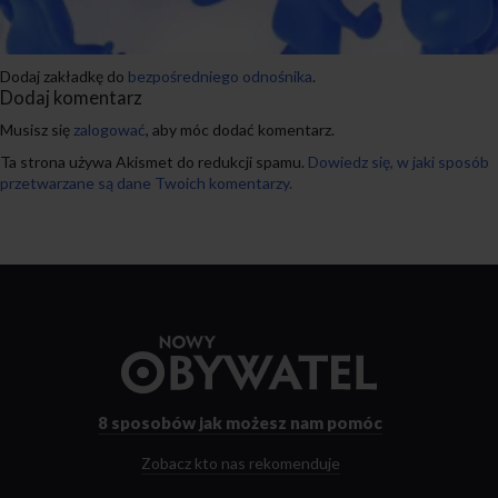
Dodaj zakładkę do
bezpośredniego odnośnika
.
Dodaj komentarz
Musisz się
zalogować
, aby móc dodać komentarz.
Ta strona używa Akismet do redukcji spamu.
Dowiedz się, w jaki sposób
przetwarzane są dane Twoich komentarzy.
Przejdź
do
strony
głównej
8 sposobów
jak możesz nam pomóc
Zobacz kto nas rekomenduje