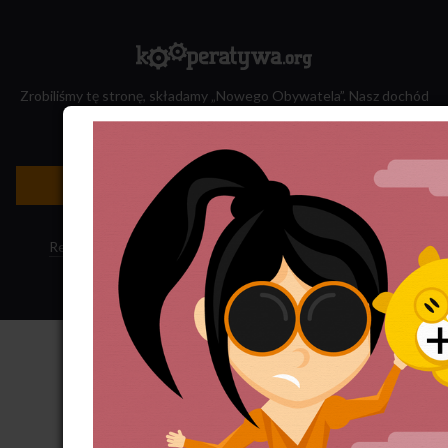
Zrobiliśmy tę stronę, składamy „Nowego Obywatela”. Nasz dochód
przeznaczamy na jego wydawanie.
Zatrudnij nas do projektu!
Newsletter »
Regulamin sklepu
·
Polityka ciasteczek
·
Subskrypcja RSS