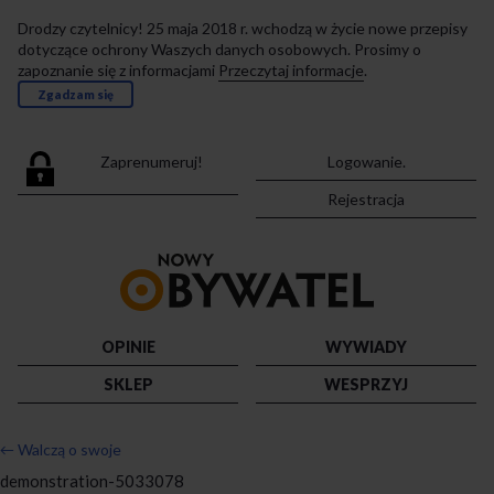
Drodzy czytelnicy! 25 maja 2018 r. wchodzą w życie nowe przepisy
dotyczące ochrony Waszych danych osobowych. Prosimy o
zapoznanie się z informacjami
Przeczytaj informacje
.
Zgadzam się
Zaprenumeruj!
Logowanie.
Rejestracja
Przejdź
do
strony
głównej
OPINIE
WYWIADY
SKLEP
WESPRZYJ
←
Walczą o swoje
demonstration-5033078