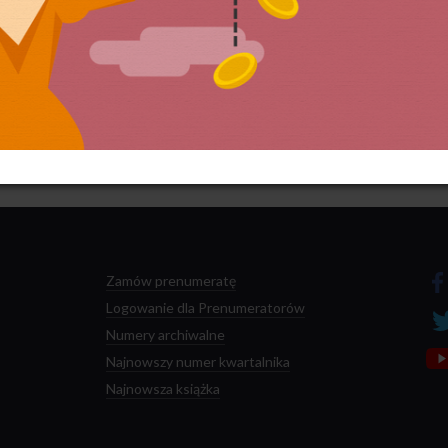
 przetwarzane są dane Twoich komentarzy.
Zamów prenumeratę
Logowanie dla Prenumeratorów
Numery archiwalne
Najnowszy numer kwartalnika
Najnowsza książka