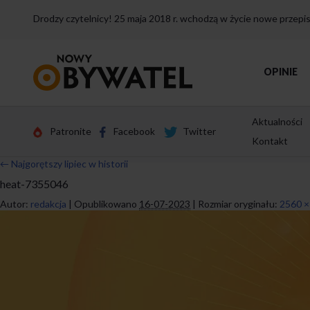
Drodzy czytelnicy! 25 maja 2018 r. wchodzą w życie nowe przep
Przejdź
OPINIE
do
strony
głównej
Aktualności
Patronite
Facebook
Twitter
Kontakt
←
Najgorętszy lipiec w historii
heat-7355046
Autor:
redakcja
|
Opublikowano
16-07-2023
|
Rozmiar oryginału:
2560 ×