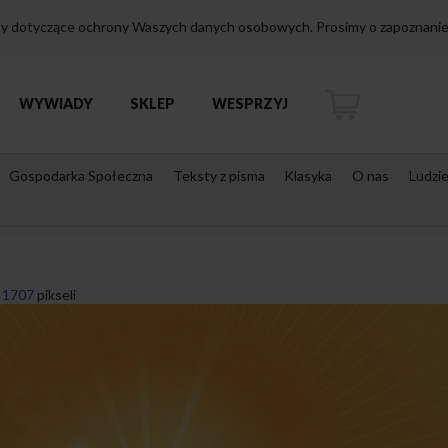
isy dotyczące ochrony Waszych danych osobowych. Prosimy o zapoznanie 
WYWIADY
SKLEP
WESPRZYJ
Gospodarka Społeczna
Teksty z pisma
Klasyka
O nas
Ludzi
 1707
pikseli