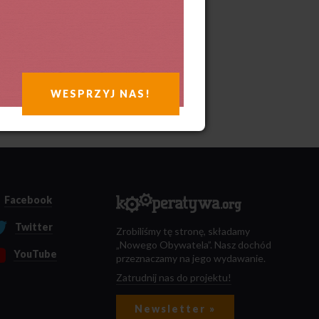
WESPRZYJ NAS!
Facebook
Twitter
Zrobiliśmy tę stronę, składamy
„Nowego Obywatela”. Nasz dochód
YouTube
przeznaczamy na jego wydawanie.
Zatrudnij nas do projektu!
Newsletter »