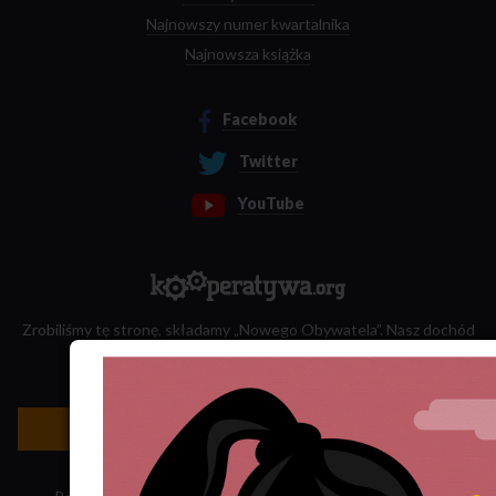
Najnowszy numer kwartalnika
Najnowsza książka
Facebook
Twitter
YouTube
Zrobiliśmy tę stronę, składamy „Nowego Obywatela”. Nasz dochód
przeznaczamy na jego wydawanie.
Zatrudnij nas do projektu!
Newsletter »