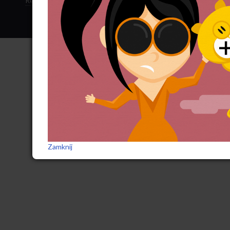
Regulamin sklepu
·
Polityka ciasteczek
·
Subskrypcja RSS
Zamknij