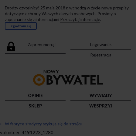
Drodzy czytelnicy! 25 maja 2018 r. wchodzą w życie nowe przepisy
dotyczące ochrony Waszych danych osobowych. Prosimy o
zapoznanie się z informacjami
Przeczytaj informacje
.
Zgadzam się
Zaprenumeruj!
Logowanie.
Rejestracja
Przejdź
do
strony
głównej
OPINIE
WYWIADY
SKLEP
WESPRZYJ
←
W fabryce słodyczy szykują się do strajku
volunteer-4191223_1280