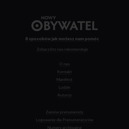
Przejdź
do
strony
głównej
8 sposobów
jak możesz nam pomóc
Zobacz kto nas rekomenduje
O nas
Kontakt
Manifest
Ludzie
Autorzy
Zamów prenumeratę
Logowanie dla Prenumeratorów
Numery archiwalne