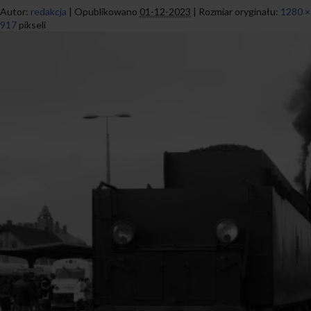
Autor:
redakcja
|
Opublikowano
01-12-2023
|
Rozmiar oryginału:
1280 ×
917
pikseli