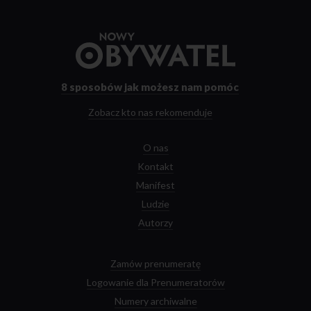
Przejdź
do
strony
głównej
8 sposobów
jak możesz nam pomóc
Zobacz kto nas rekomenduje
O nas
Kontakt
Manifest
Ludzie
Autorzy
Zamów prenumeratę
Logowanie dla Prenumeratorów
Numery archiwalne