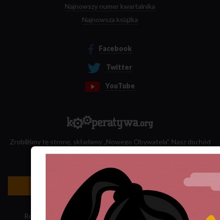
Najnowszy numer kwartalnika
Najnowsza książka
Facebook
Twitter
YouTube
Zrobiliśmy tę stronę, składamy „Nowego Obywatela”. Nasz dochód
przeznaczamy na jego wydawanie.
Zatrudnij nas do projektu!
Newsletter »
Regulamin sklepu
·
Polityka ciasteczek
·
Subskrypcja RSS