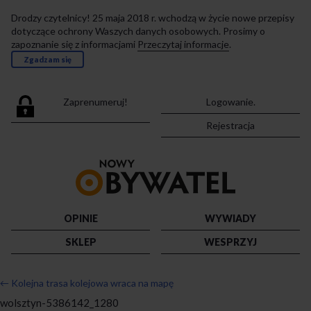
Drodzy czytelnicy! 25 maja 2018 r. wchodzą w życie nowe przepisy
dotyczące ochrony Waszych danych osobowych. Prosimy o
zapoznanie się z informacjami
Przeczytaj informacje
.
Zgadzam się
Zaprenumeruj!
Logowanie.
Rejestracja
Przejdź
do
strony
głównej
OPINIE
WYWIADY
SKLEP
WESPRZYJ
←
Kolejna trasa kolejowa wraca na mapę
wolsztyn-5386142_1280