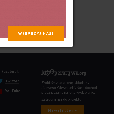
WESPRZYJ NAS!
Facebook
Twitter
Zrobiliśmy tę stronę, składamy
„Nowego Obywatela”. Nasz dochód
YouTube
przeznaczamy na jego wydawanie.
Zatrudnij nas do projektu!
Newsletter »