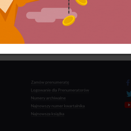
 przetwarzane są dane Twoich komentarzy.
Zamów prenumeratę
Logowanie dla Prenumeratorów
Numery archiwalne
Najnowszy numer kwartalnika
Najnowsza książka