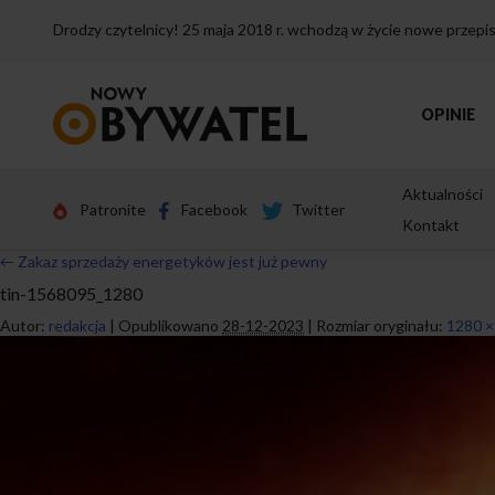
Drodzy czytelnicy! 25 maja 2018 r. wchodzą w życie nowe przep
Przejdź
OPINIE
do
strony
głównej
Aktualności
Patronite
Facebook
Twitter
Kontakt
←
Zakaz sprzedaży energetyków jest już pewny
tin-1568095_1280
Autor:
redakcja
|
Opublikowano
28-12-2023
|
Rozmiar oryginału:
1280 ×