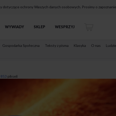
isy dotyczące ochrony Waszych danych osobowych. Prosimy o zapoznanie 
WYWIADY
SKLEP
WESPRZYJ
Gospodarka Społeczna
Teksty z pisma
Klasyka
O nas
Ludzi
 853
pikseli