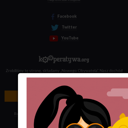
Facebook
Twitter
YouTube
Zrobiliśmy tę stronę, składamy „Nowego Obywatela”. Nasz dochód
przeznaczamy na jego wydawanie.
Zatrudnij nas do projektu!
Newsletter »
Regulamin sklepu
·
Polityka ciasteczek
·
Subskrypcja RSS