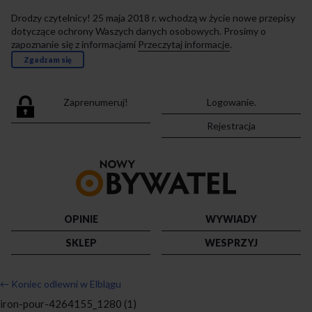
Drodzy czytelnicy! 25 maja 2018 r. wchodzą w życie nowe przepisy
dotyczące ochrony Waszych danych osobowych. Prosimy o
zapoznanie się z informacjami
Przeczytaj informacje
.
Zgadzam się
Zaprenumeruj!
Logowanie.
Rejestracja
Przejdź
do
strony
głównej
OPINIE
WYWIADY
SKLEP
WESPRZYJ
←
Koniec odlewni w Elblągu
iron-pour-4264155_1280 (1)