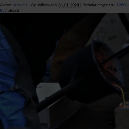
Autor:
redakcja
|
Opublikowano
26-01-2024
|
Rozmiar oryginału:
1280 ×
857
pikseli