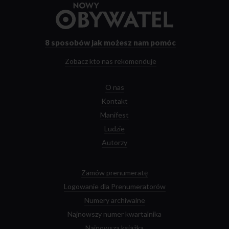
Przejdź
do
strony
głównej
8 sposobów
jak możesz nam pomóc
Zobacz kto nas rekomenduje
O nas
Kontakt
Manifest
Ludzie
Autorzy
Zamów prenumeratę
Logowanie dla Prenumeratorów
Numery archiwalne
Najnowszy numer kwartalnika
Najnowsza książka