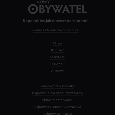
Przejdź
do
strony
głównej
8 sposobów
jak możesz nam pomóc
Zobacz kto nas rekomenduje
O nas
Kontakt
Manifest
Ludzie
Autorzy
Zamów prenumeratę
Logowanie dla Prenumeratorów
Numery archiwalne
Najnowszy numer kwartalnika
Najnowsza książka