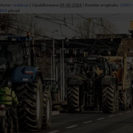
Autor:
redakcja
|
Opublikowano
09-02-2024
|
Rozmiar oryginału:
1280 ×
853
pikseli