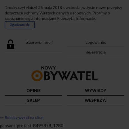
Drodzy czytelnicy! 25 maja 2018 r. wchodzą w życie nowe przepisy
dotyczące ochrony Waszych danych osobowych. Prosimy o
zapoznanie się z informacjami
Przeczytaj informacje
.
Zgadzam się
Zaprenumeruj!
Logowanie.
Rejestracja
Przejdź
do
strony
głównej
OPINIE
WYWIADY
SKLEP
WESPRZYJ
←
Rolnicy wyszli na ulice
peasant-protest-8495878_1280