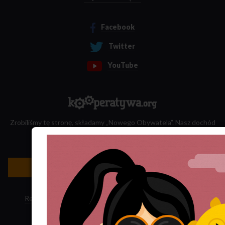
Facebook
Twitter
YouTube
Zrobiliśmy tę stronę, składamy „Nowego Obywatela”. Nasz dochód
przeznaczamy na jego wydawanie.
Zatrudnij nas do projektu!
Newsletter »
Regulamin sklepu
·
Polityka ciasteczek
·
Subskrypcja RSS