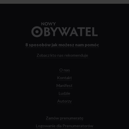
Przejdź
do
strony
głównej
8 sposobów
jak możesz nam pomóc
Zobacz kto nas rekomenduje
O nas
Kontakt
Manifest
Ludzie
Autorzy
Zamów prenumeratę
Logowanie dla Prenumeratorów