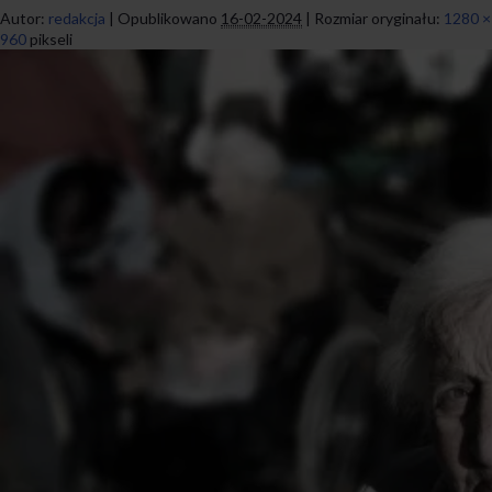
Autor:
redakcja
|
Opublikowano
16-02-2024
|
Rozmiar oryginału:
1280 ×
960
pikseli