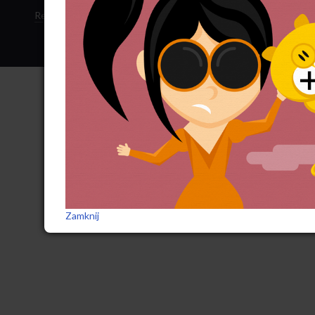
Regulamin sklepu
·
Polityka ciasteczek
·
Subskrypcja RSS
Zamknij