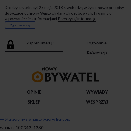
Drodzy czytelnicy! 25 maja 2018 r. wchodzą w życie nowe przepisy
dotyczące ochrony Waszych danych osobowych. Prosimy o
zapoznanie się z informacjami
Przeczytaj informacje
.
Zgadzam się
Zaprenumeruj!
Logowanie.
Rejestracja
Przejdź
do
strony
głównej
OPINIE
WYWIADY
SKLEP
WESPRZYJ
←
Starzejemy się najszybciej w Europie
woman-100342_1280