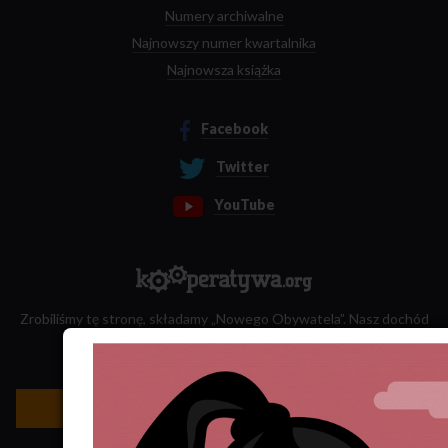
Numery archiwalne
Najnowszy numer kwartalnika
Najnowsza książka
Facebook
Twitter
YouTube
Zrobiliśmy tę stronę, składamy „Nowego Obywatela”. Nasz dochód
przeznaczamy na jego wydawanie.
Zatrudnij nas do projektu!
Newsletter »