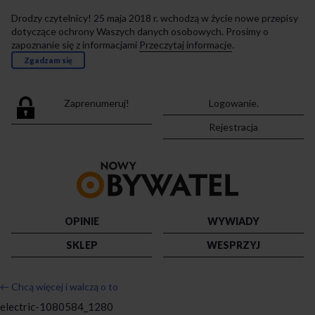
Drodzy czytelnicy! 25 maja 2018 r. wchodzą w życie nowe przepisy
dotyczące ochrony Waszych danych osobowych. Prosimy o
zapoznanie się z informacjami
Przeczytaj informacje
.
Zgadzam się
Zaprenumeruj!
Logowanie.
Rejestracja
Przejdź
do
strony
głównej
OPINIE
WYWIADY
SKLEP
WESPRZYJ
←
Chcą więcej i walczą o to
electric-1080584_1280