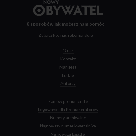
Przejdź
do
strony
głównej
8 sposobów
jak możesz nam pomóc
Zobacz kto nas rekomenduje
O nas
Kontakt
Manifest
Ludzie
Autorzy
Zamów prenumeratę
Logowanie dla Prenumeratorów
Numery archiwalne
Najnowszy numer kwartalnika
Najnowsza książka