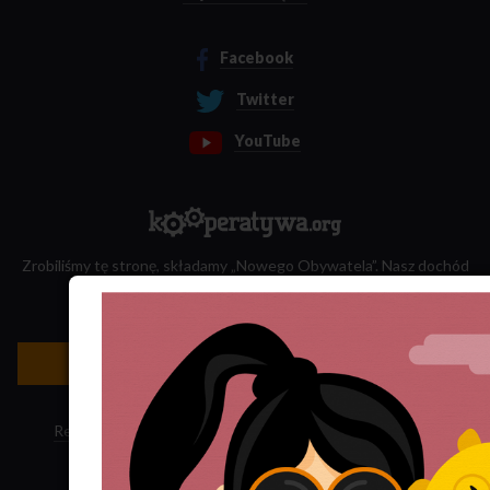
Facebook
Twitter
YouTube
Zrobiliśmy tę stronę, składamy „Nowego Obywatela”. Nasz dochód
przeznaczamy na jego wydawanie.
Zatrudnij nas do projektu!
Newsletter »
Regulamin sklepu
·
Polityka ciasteczek
·
Subskrypcja RSS