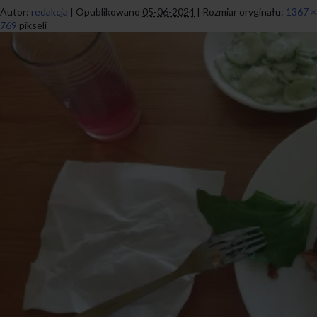
Autor:
redakcja
|
Opublikowano
05-06-2024
|
Rozmiar oryginału:
1367 ×
769
pikseli