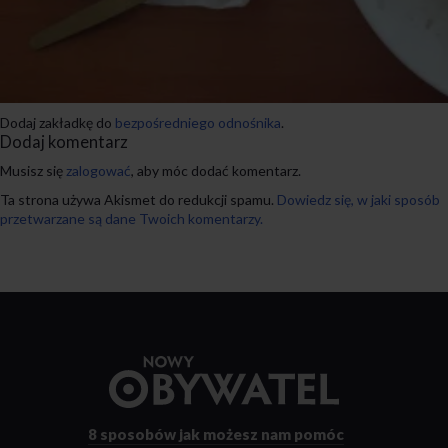
Dodaj zakładkę do
bezpośredniego odnośnika
.
Dodaj komentarz
Musisz się
zalogować
, aby móc dodać komentarz.
Ta strona używa Akismet do redukcji spamu.
Dowiedz się, w jaki sposób
przetwarzane są dane Twoich komentarzy.
Przejdź
do
strony
głównej
8 sposobów
jak możesz nam pomóc