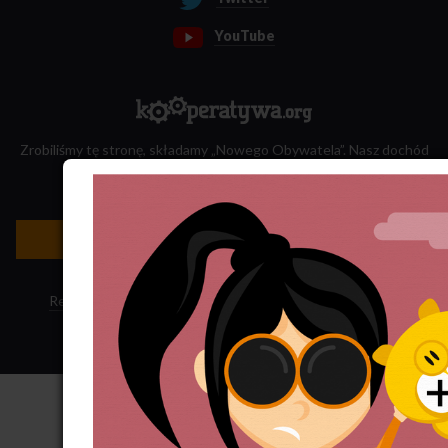
YouTube
Zrobiliśmy tę stronę, składamy „Nowego Obywatela”. Nasz dochód
przeznaczamy na jego wydawanie.
Zatrudnij nas do projektu!
Newsletter »
Regulamin sklepu
·
Polityka ciasteczek
·
Subskrypcja RSS