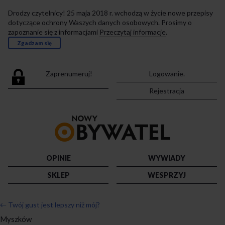
Drodzy czytelnicy! 25 maja 2018 r. wchodzą w życie nowe przepisy
dotyczące ochrony Waszych danych osobowych. Prosimy o
zapoznanie się z informacjami
Przeczytaj informacje
.
Zgadzam się
Zaprenumeruj!
Logowanie.
Rejestracja
Przejdź
do
strony
głównej
OPINIE
WYWIADY
SKLEP
WESPRZYJ
←
Twój gust jest lepszy niż mój?
Myszków