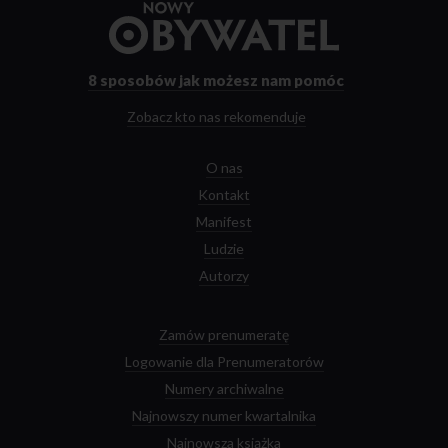
Przejdź
do
strony
głównej
8 sposobów
jak możesz nam pomóc
Zobacz kto nas rekomenduje
O nas
Kontakt
Manifest
Ludzie
Autorzy
Zamów prenumeratę
Logowanie dla Prenumeratorów
Numery archiwalne
Najnowszy numer kwartalnika
Najnowsza książka