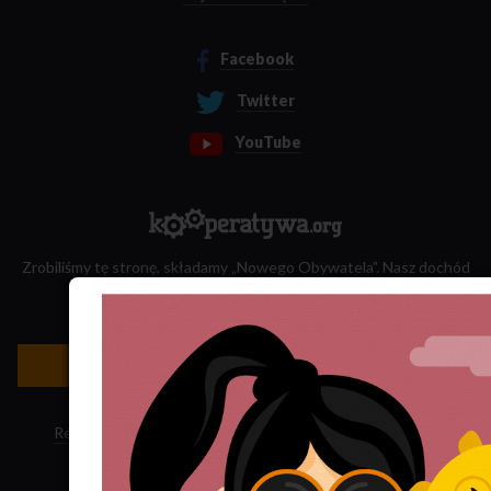
Facebook
Twitter
YouTube
Zrobiliśmy tę stronę, składamy „Nowego Obywatela”. Nasz dochód
przeznaczamy na jego wydawanie.
Zatrudnij nas do projektu!
Newsletter »
Regulamin sklepu
·
Polityka ciasteczek
·
Subskrypcja RSS