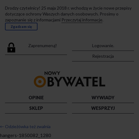
Drodzy czytelnicy! 25 maja 2018 r. wchodzą w życie nowe przepisy
dotyczące ochrony Waszych danych osobowych. Prosimy o
zapoznanie się z informacjami
Przeczytaj informacje
.
Zgadzam się
Zaprenumeruj!
Logowanie.
Rejestracja
Przejdź
do
strony
głównej
OPINIE
WYWIADY
SKLEP
WESPRZYJ
←
Odzieżówka też zwalnia
hangers-1850082_1280