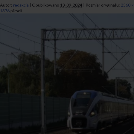
Autor:
redakcja
|
Opublikowano
13-09-2024
|
Rozmiar oryginału:
2560 ×
1376
pikseli