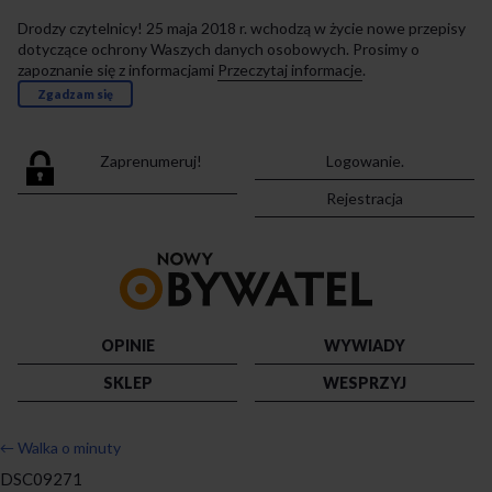
Drodzy czytelnicy! 25 maja 2018 r. wchodzą w życie nowe przepisy
dotyczące ochrony Waszych danych osobowych. Prosimy o
zapoznanie się z informacjami
Przeczytaj informacje
.
Zgadzam się
Zaprenumeruj!
Logowanie.
Rejestracja
Przejdź
do
strony
głównej
OPINIE
WYWIADY
SKLEP
WESPRZYJ
←
Walka o minuty
DSC09271