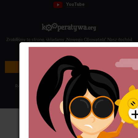
YouTube
Zrobiliśmy tę stronę, składamy „Nowego Obywatela”. Nasz dochód
przeznaczamy na jego wydawanie.
Zatrudnij nas do projektu!
Newsletter »
Regulamin sklepu
·
Polityka ciasteczek
·
Subskrypcja RSS