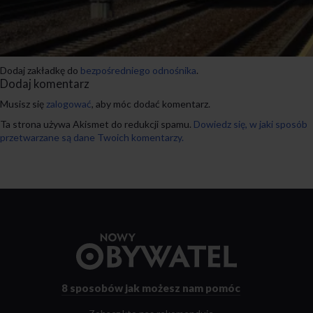
Dodaj zakładkę do
bezpośredniego odnośnika
.
Dodaj komentarz
Musisz się
zalogować
, aby móc dodać komentarz.
Ta strona używa Akismet do redukcji spamu.
Dowiedz się, w jaki sposób
przetwarzane są dane Twoich komentarzy.
Przejdź
do
strony
głównej
8 sposobów
jak możesz nam pomóc