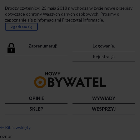
Drodzy czytelnicy! 25 maja 2018 r. wchodzą w życie nowe przepisy
dotyczące ochrony Waszych danych osobowych. Prosimy o
zapoznanie się z informacjami
Przeczytaj informacje
.
Zgadzam się
Zaprenumeruj!
Logowanie.
Rejestracja
Przejdź
do
strony
głównej
OPINIE
WYWIADY
SKLEP
WESPRZYJ
←
Kibic wyklęty
oznor