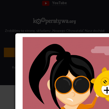
YouTube
Zrobiliśmy tę stronę, składamy „Nowego Obywatela”. Nasz dochód
przeznaczamy na jego wydawanie.
Zatrudnij nas do projektu!
Newsletter »
Regulamin sklepu
·
Polityka ciasteczek
·
Subskrypcja RSS