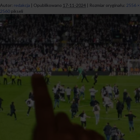
Autor:
redakcja
|
Opublikowano
17-11-2024
|
Rozmiar oryginału:
2556 ×
2560
pikseli