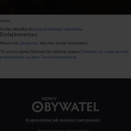
oznor
Dodaj zakładkę do
bezpośredniego odnośnika
.
Dodaj komentarz
Musisz się
zalogować
, aby móc dodać komentarz.
Ta strona używa Akismet do redukcji spamu.
Dowiedz się, w jaki sposób
przetwarzane są dane Twoich komentarzy.
Przejdź
do
strony
głównej
8 sposobów
jak możesz nam pomóc
Zobacz kto nas rekomenduje