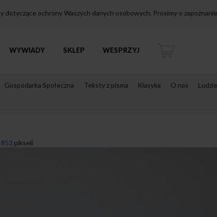
isy dotyczące ochrony Waszych danych osobowych. Prosimy o zapoznanie 
WYWIADY
SKLEP
WESPRZYJ
Gospodarka Społeczna
Teksty z pisma
Klasyka
O nas
Ludzi
 853
pikseli