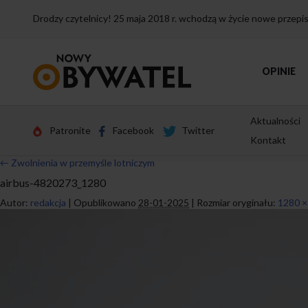
Drodzy czytelnicy! 25 maja 2018 r. wchodzą w życie nowe przep
Przejdź
OPINIE
do
strony
głównej
Aktualności
Patronite
Facebook
Twitter
Kontakt
←
Zwolnienia w przemyśle lotniczym
airbus-4820273_1280
Autor:
redakcja
|
Opublikowano
28-01-2025
|
Rozmiar oryginału:
1280 ×