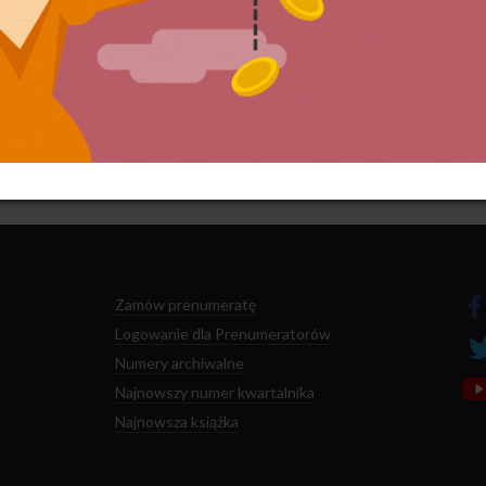
 przetwarzane są dane Twoich komentarzy.
Zamów prenumeratę
Logowanie dla Prenumeratorów
Numery archiwalne
Najnowszy numer kwartalnika
Najnowsza książka