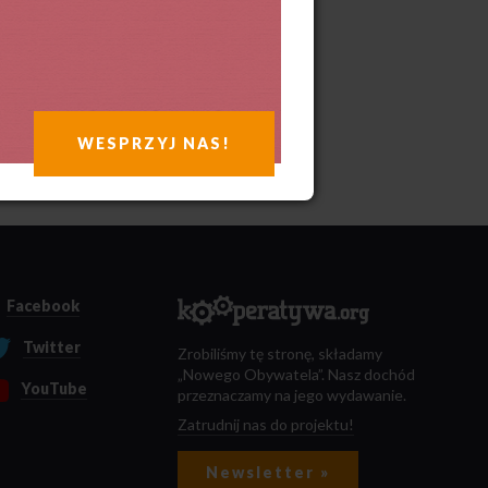
WESPRZYJ NAS!
Facebook
Twitter
Zrobiliśmy tę stronę, składamy
„Nowego Obywatela”. Nasz dochód
YouTube
przeznaczamy na jego wydawanie.
Zatrudnij nas do projektu!
Newsletter »