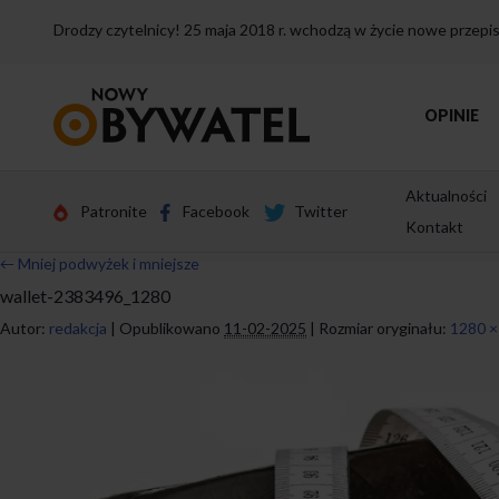
Drodzy czytelnicy! 25 maja 2018 r. wchodzą w życie nowe przep
Przejdź
OPINIE
do
strony
głównej
Aktualności
Patronite
Facebook
Twitter
Kontakt
←
Mniej podwyżek i mniejsze
wallet-2383496_1280
Autor:
redakcja
|
Opublikowano
11-02-2025
|
Rozmiar oryginału:
1280 ×