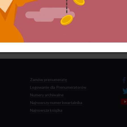
 przetwarzane są dane Twoich komentarzy.
Zamów prenumeratę
Logowanie dla Prenumeratorów
Numery archiwalne
Najnowszy numer kwartalnika
Najnowsza książka