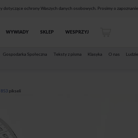
isy dotyczące ochrony Waszych danych osobowych. Prosimy o zapoznanie 
WYWIADY
SKLEP
WESPRZYJ
Gospodarka Społeczna
Teksty z pisma
Klasyka
O nas
Ludzi
 853
pikseli