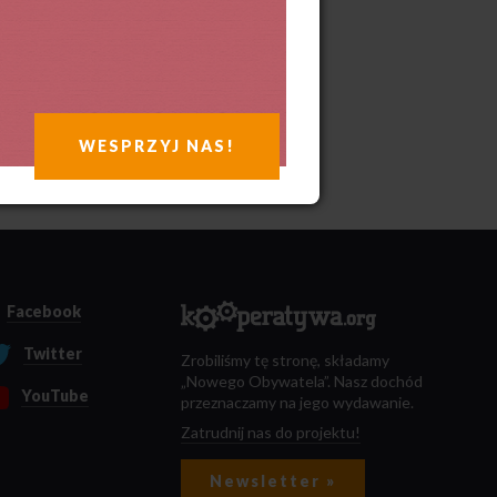
WESPRZYJ NAS!
Facebook
Twitter
Zrobiliśmy tę stronę, składamy
„Nowego Obywatela”. Nasz dochód
YouTube
przeznaczamy na jego wydawanie.
Zatrudnij nas do projektu!
Newsletter »