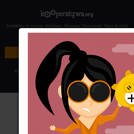
Zrobiliśmy tę stronę, składamy „Nowego Obywatela”. Nasz dochód
przeznaczamy na jego wydawanie.
Zatrudnij nas do projektu!
Newsletter »
Regulamin sklepu
·
Polityka ciasteczek
·
Subskrypcja RSS