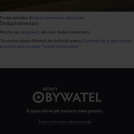
Dodaj zakładkę do
bezpośredniego odnośnika
.
Dodaj komentarz
Musisz się
zalogować
, aby móc dodać komentarz.
Ta strona używa Akismet do redukcji spamu.
Dowiedz się, w jaki sposób
przetwarzane są dane Twoich komentarzy.
Przejdź
do
strony
głównej
8 sposobów
jak możesz nam pomóc
Zobacz kto nas rekomenduje