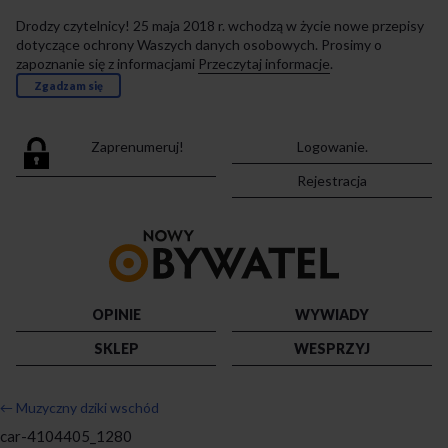
Drodzy czytelnicy! 25 maja 2018 r. wchodzą w życie nowe przepisy
dotyczące ochrony Waszych danych osobowych. Prosimy o
zapoznanie się z informacjami
Przeczytaj informacje
.
Zgadzam się
Zaprenumeruj!
Logowanie.
Rejestracja
Przejdź
do
strony
głównej
OPINIE
WYWIADY
SKLEP
WESPRZYJ
←
Muzyczny dziki wschód
car-4104405_1280