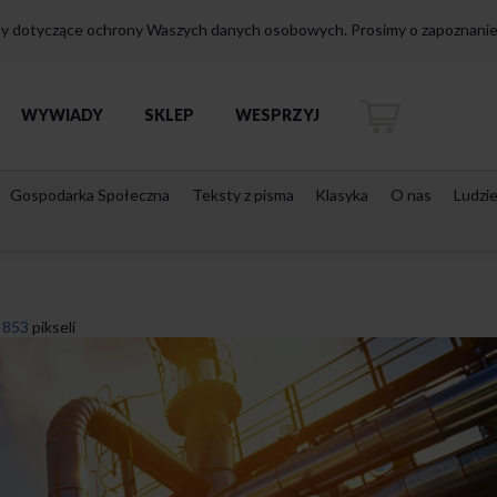
isy dotyczące ochrony Waszych danych osobowych. Prosimy o zapoznanie 
WYWIADY
SKLEP
WESPRZYJ
Gospodarka Społeczna
Teksty z pisma
Klasyka
O nas
Ludzi
 853
pikseli