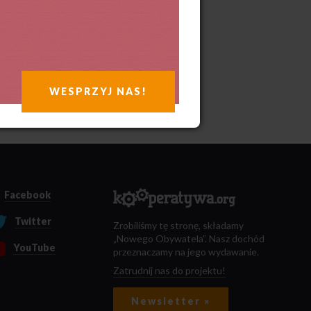
WESPRZYJ NAS!
Facebook
Twitter
Zrobiliśmy tę stronę, składamy
„Nowego Obywatela”. Nasz dochód
YouTube
przeznaczamy na jego wydawanie.
Zatrudnij nas do projektu!
Newsletter »