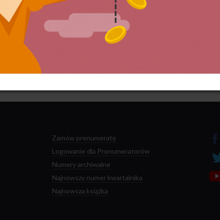
 przetwarzane są dane Twoich komentarzy.
Zamów prenumeratę
Logowanie dla Prenumeratorów
Numery archiwalne
Najnowszy numer kwartalnika
Najnowsza książka