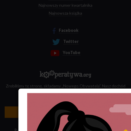
Najnowszy numer kwartalnika
Najnowsza książka
Facebook
Twitter
YouTube
Zrobiliśmy tę stronę, składamy „Nowego Obywatela”. Nasz dochód
przeznaczamy na jego wydawanie.
Zatrudnij nas do projektu!
Newsletter »
Regulamin sklepu
·
Polityka ciasteczek
·
Subskrypcja RSS