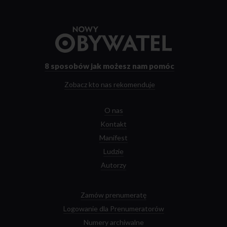
Przejdź
do
strony
głównej
8 sposobów
jak możesz nam pomóc
Zobacz kto nas rekomenduje
O nas
Kontakt
Manifest
Ludzie
Autorzy
Zamów prenumeratę
Logowanie dla Prenumeratorów
Numery archiwalne