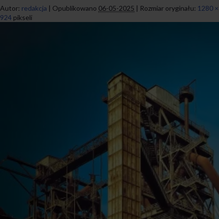
Autor:
redakcja
|
Opublikowano
06-05-2025
|
Rozmiar oryginału:
1280 ×
924
pikseli