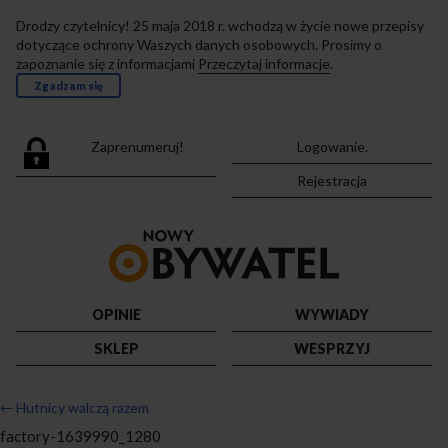
Drodzy czytelnicy! 25 maja 2018 r. wchodzą w życie nowe przepisy
dotyczące ochrony Waszych danych osobowych. Prosimy o
zapoznanie się z informacjami
Przeczytaj informacje
.
Zgadzam się
Zaprenumeruj!
Logowanie.
Rejestracja
Przejdź
do
strony
głównej
OPINIE
WYWIADY
SKLEP
WESPRZYJ
←
Hutnicy walczą razem
factory-1639990_1280