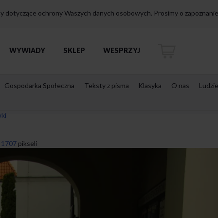
isy dotyczące ochrony Waszych danych osobowych. Prosimy o zapoznanie 
WYWIADY
SKLEP
WESPRZYJ
Gospodarka Społeczna
Teksty z pisma
Klasyka
O nas
Ludzi
ki
 1707
pikseli