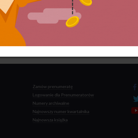
 przetwarzane są dane Twoich komentarzy.
Zamów prenumeratę
Logowanie dla Prenumeratorów
Numery archiwalne
Najnowszy numer kwartalnika
Najnowsza książka