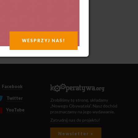
WESPRZYJ NAS!
Facebook
Twitter
Zrobiliśmy tę stronę, składamy
„Nowego Obywatela”. Nasz dochód
YouTube
przeznaczamy na jego wydawanie.
Zatrudnij nas do projektu!
Newsletter »