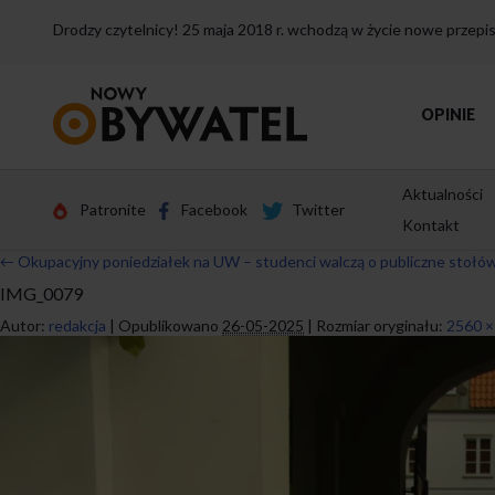
Drodzy czytelnicy! 25 maja 2018 r. wchodzą w życie nowe przep
Przejdź
OPINIE
do
strony
głównej
Aktualności
Patronite
Facebook
Twitter
Kontakt
←
Okupacyjny poniedziałek na UW – studenci walczą o publiczne stołów
IMG_0079
Autor:
redakcja
|
Opublikowano
26-05-2025
|
Rozmiar oryginału:
2560 ×