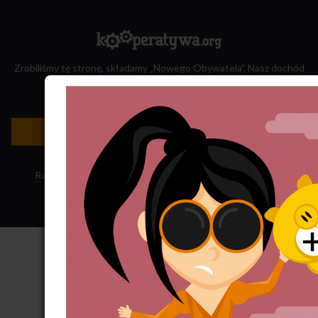
Zrobiliśmy tę stronę, składamy „Nowego Obywatela”. Nasz dochód
przeznaczamy na jego wydawanie.
Zatrudnij nas do projektu!
Newsletter »
Regulamin sklepu
·
Polityka ciasteczek
·
Subskrypcja RSS