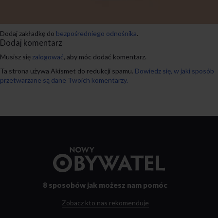
Dodaj zakładkę do
bezpośredniego odnośnika
.
Dodaj komentarz
Musisz się
zalogować
, aby móc dodać komentarz.
Ta strona używa Akismet do redukcji spamu.
Dowiedz się, w jaki sposób
przetwarzane są dane Twoich komentarzy.
Przejdź
do
strony
głównej
8 sposobów
jak możesz nam pomóc
Zobacz kto nas rekomenduje