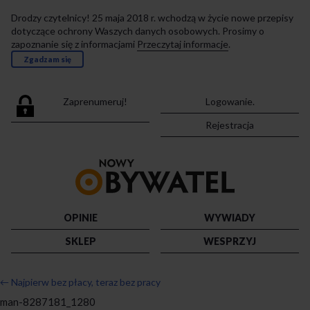
Drodzy czytelnicy! 25 maja 2018 r. wchodzą w życie nowe przepisy
dotyczące ochrony Waszych danych osobowych. Prosimy o
zapoznanie się z informacjami
Przeczytaj informacje
.
Zgadzam się
Zaprenumeruj!
Logowanie.
Rejestracja
Przejdź
do
strony
głównej
OPINIE
WYWIADY
SKLEP
WESPRZYJ
←
Najpierw bez płacy, teraz bez pracy
man-8287181_1280