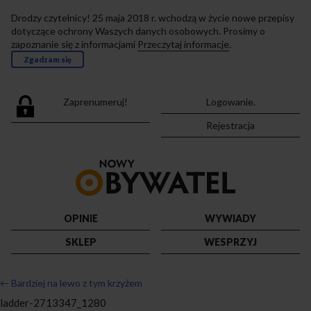
Drodzy czytelnicy! 25 maja 2018 r. wchodzą w życie nowe przepisy
dotyczące ochrony Waszych danych osobowych. Prosimy o
zapoznanie się z informacjami
Przeczytaj informacje
.
Zgadzam się
Zaprenumeruj!
Logowanie.
Rejestracja
Przejdź
do
strony
głównej
OPINIE
WYWIADY
SKLEP
WESPRZYJ
←
Bardziej na lewo z tym krzyżem
ladder-2713347_1280