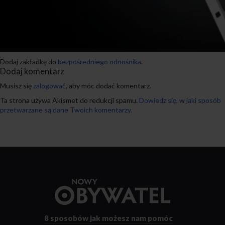
Dodaj zakładkę do
bezpośredniego odnośnika
.
Dodaj komentarz
Musisz się
zalogować
, aby móc dodać komentarz.
Ta strona używa Akismet do redukcji spamu.
Dowiedz się, w jaki sposób
przetwarzane są dane Twoich komentarzy.
Przejdź
do
strony
głównej
8 sposobów
jak możesz nam pomóc