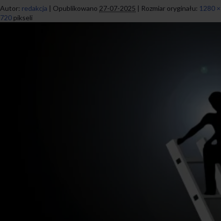
Autor:
redakcja
|
Opublikowano
27-07-2025
|
Rozmiar oryginału:
1280 ×
720
pikseli