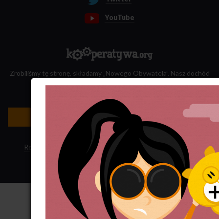
YouTube
Zrobiliśmy tę stronę, składamy „Nowego Obywatela”. Nasz dochód
przeznaczamy na jego wydawanie.
Zatrudnij nas do projektu!
Newsletter »
Regulamin sklepu
·
Polityka ciasteczek
·
Subskrypcja RSS