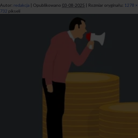
Autor:
redakcja
|
Opublikowano
03-08-2025
|
Rozmiar oryginału:
1278 ×
732
pikseli