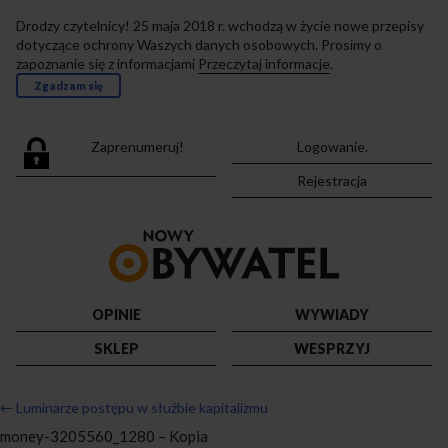
Drodzy czytelnicy! 25 maja 2018 r. wchodzą w życie nowe przepisy
dotyczące ochrony Waszych danych osobowych. Prosimy o
zapoznanie się z informacjami
Przeczytaj informacje
.
Zgadzam się
Zaprenumeruj!
Logowanie.
Rejestracja
Przejdź
do
strony
głównej
OPINIE
WYWIADY
SKLEP
WESPRZYJ
←
Luminarze postępu w służbie kapitalizmu
money-3205560_1280 – Kopia