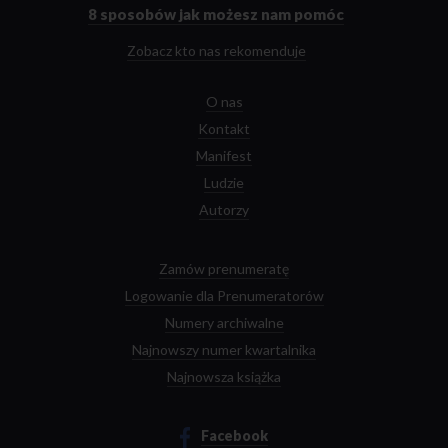
głównej
8 sposobów
jak możesz nam pomóc
Zobacz kto nas rekomenduje
O nas
Kontakt
Manifest
Ludzie
Autorzy
Zamów prenumeratę
Logowanie dla Prenumeratorów
Numery archiwalne
Najnowszy numer kwartalnika
Najnowsza książka
Facebook