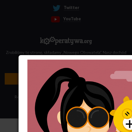
Twitter
YouTube
Zrobiliśmy tę stronę, składamy „Nowego Obywatela”. Nasz dochód
przeznaczamy na jego wydawanie.
Zatrudnij nas do projektu!
Newsletter »
Regulamin sklepu
·
Polityka ciasteczek
·
Subskrypcja RSS