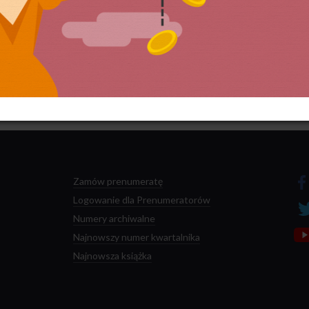
 przetwarzane są dane Twoich komentarzy.
Zamów prenumeratę
Logowanie dla Prenumeratorów
Numery archiwalne
Najnowszy numer kwartalnika
Najnowsza książka