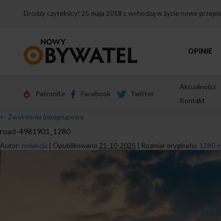
Drodzy czytelnicy! 25 maja 2018 r. wchodzą w życie nowe przep
Przejdź
OPINIE
do
strony
głównej
Aktualności
Patronite
Facebook
Twitter
Kontakt
←
Zwolnienia (nie)grupowe
road-4981901_1280
Autor:
redakcja
|
Opublikowano
21-10-2025
|
Rozmiar oryginału:
1280 ×