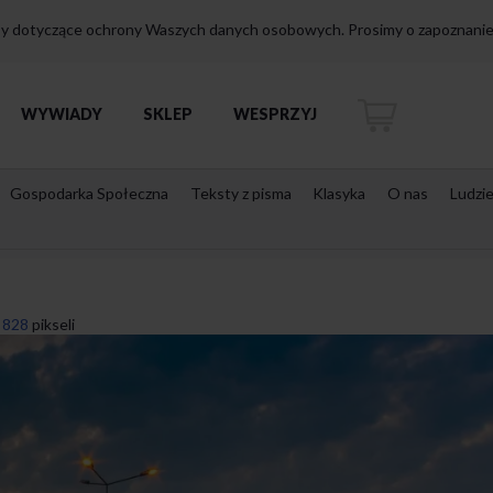
isy dotyczące ochrony Waszych danych osobowych. Prosimy o zapoznanie 
WYWIADY
SKLEP
WESPRZYJ
Gospodarka Społeczna
Teksty z pisma
Klasyka
O nas
Ludzi
 828
pikseli