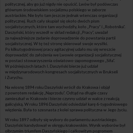
politycznej, aby go już nigdy nie opuścić. Lwów był podówczas
głównym środowiskiem socjalizmu polskiego w zaborze
austriackim. Nie było tam jeszcze jednak wtenczas organizacji
politycznej. Ruch cały skupiał się około dwóch pism
socjalistycznych, które tam wychodziły, koło „Pracy” i „Robotnika”.
Daszyński, który wszedł w skład redakcji „Pracy”, uważał
za najważniejsze zadanie doprowadzenie do powstania partii
socjalistycznej. W tę też stronę skierował swoje wysiłki.
Po kilkutygodniowej pracy agitacyjnej udało mu się wreszcie
doprowadzić do założenia we Lwowie organizacji socjalistycznej
w postaci stowarzyszenia oświatowo-zapomogowego „Siła”.
W późniejszych latach I. Daszyński bierze już udział
w międzynarodowych kongresach socjalistycznych w Brukseli
i Zurychu.
Na wiosnę 1894 roku Daszyński wrócił do Krakowa i objął
z powrotem redakcję „Naprzodu”. Odtąd na długie czasy
zamieszkał w Krakowie i bierze czynny udział w walce z reakcją
galicyjską. W roku 1896 Daszyński odsiedział karę 6-tygodniowego
więzienia. Była to szesnasta z kolei sprawa polityczna w Jego życiu.
W roku 1897 odbyły się wybory do parlamentu austriackiego.
Daszyński kandydował w okręgu krakowskim. Wynik wyborów był
olbrzymim triumfem Daszyńskiego i całkowitym pogromem