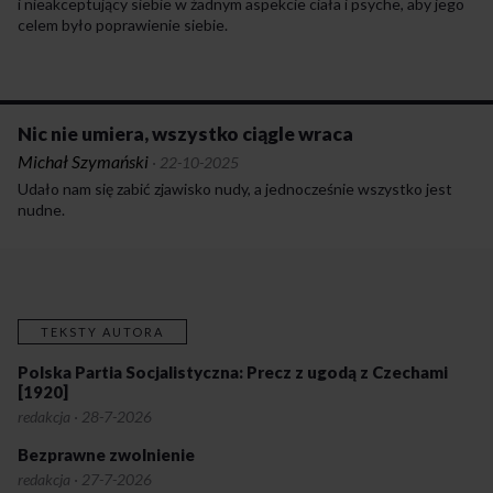
i nieakceptujący siebie w żadnym aspekcie ciała i psyche, aby jego
celem było poprawienie siebie.
Nic nie umiera, wszystko ciągle wraca
Michał Szymański
·
22-10-2025
Udało nam się zabić zjawisko nudy, a jednocześnie wszystko jest
nudne.
TEKSTY AUTORA
Polska Partia Socjalistyczna: Precz z ugodą z Czechami
[1920]
redakcja
·
28-7-2026
Bezprawne zwolnienie
redakcja
·
27-7-2026