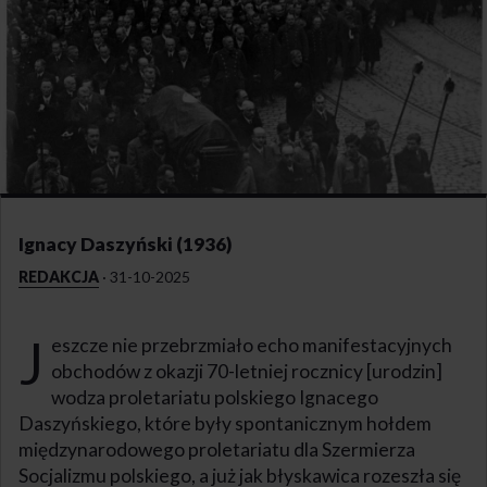
Ignacy Daszyński (1936)
REDAKCJA
·
31-10-2025
J
eszcze nie przebrzmiało echo manifestacyjnych
obchodów z okazji 70-letniej rocznicy [urodzin]
wodza proletariatu polskiego Ignacego
Daszyńskiego, które były spontanicznym hołdem
międzynarodowego proletariatu dla Szermierza
Socjalizmu polskiego, a już jak błyskawica rozeszła się