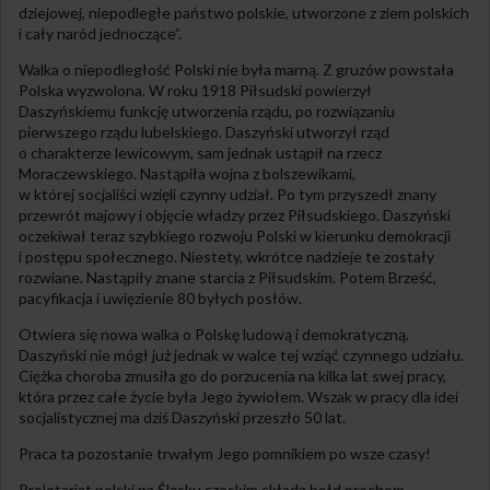
dziejowej, niepodległe państwo polskie, utworzone z ziem polskich
i cały naród jednoczące”.
Walka o niepodległość Polski nie była marną. Z gruzów powstała
Polska wyzwolona. W roku 1918 Piłsudski powierzył
Daszyńskiemu funkcję utworzenia rządu, po rozwiązaniu
pierwszego rządu lubelskiego. Daszyński utworzył rząd
o charakterze lewicowym, sam jednak ustąpił na rzecz
Moraczewskiego. Nastąpiła wojna z bolszewikami,
w której socjaliści wzięli czynny udział. Po tym przyszedł znany
przewrót majowy i objęcie władzy przez Piłsudskiego. Daszyński
oczekiwał teraz szybkiego rozwoju Polski w kierunku demokracji
i postępu społecznego. Niestety, wkrótce nadzieje te zostały
rozwiane. Nastąpiły znane starcia z Piłsudskim. Potem Brześć,
pacyfikacja i uwięzienie 80 byłych posłów.
Otwiera się nowa walka o Polskę ludową i demokratyczną.
Daszyński nie mógł już jednak w walce tej wziąć czynnego udziału.
Ciężka choroba zmusiła go do porzucenia na kilka lat swej pracy,
która przez całe życie była Jego żywiołem. Wszak w pracy dla idei
socjalistycznej ma dziś Daszyński przeszło 50 lat.
Praca ta pozostanie trwałym Jego pomnikiem po wsze czasy!
Proletariat polski na Śląsku czeskim składa hołd prochom