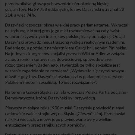
przeciwników, głoszących wszędzie nieuniknioną klęskę
socjalistów. Na 29 758 oddanych głosów Daszyński otrzymał 22
214, a więc 74%.
Daszyński rozpoczął okres wielkiej pracy parlamentarnej. Wkraczał
na trybunę, z której głos jego miał rozbrzmiewać na cały świat
w obronie żywotnych interesów polskiej klasy pracującej. Odtąd
Daszyński prowadzi nieustraszoną walkę z reakcyjnym rządem hr.
Badeniego, a później z namiestnikiem Galicji hr. Leonem Pinińskim.
Na jednym z kongresów socjalistycznych Wiktor Adler w związku
z zaostrzeniem sprawy narodowościowej, spowodowanym
rozporządzeniem Badeniego, stwierdził, że tylko socjalizm jest
w stanie zagadnienie to rozwiązać. „Wydawało się czymś nowym –
mówił – gdy tow. Daszyński oświadczył w parlamencie: «Jestem
Polakiem i jestem socjalistą. To jest rozwiązanie»”.
Na terenie Galicji i Śląska istniała wówczas Polska Partia Socjalno-
Demokratyczna, której Daszyński był przywódcą.
Pierwsze miesiące roku 1900 musiał Daszyński poświęcić niemal
całkowicie walce strajkowej na Śląsku [Cieszyńskim]. Przemawiał
na kilku wiecach, a mowy jego przyjmowane były z wielkim
entuzjazmem przez strajkujących górników.
Dalszy okres swego życia poświęcił Daszyński walce przeciw