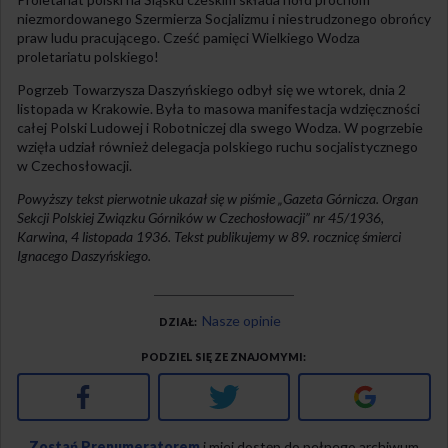
niezmordowanego Szermierza Socjalizmu i niestrudzonego obrońcy
praw ludu pracującego. Cześć pamięci Wielkiego Wodza
proletariatu polskiego!
Pogrzeb Towarzysza Daszyńskiego odbył się we wtorek, dnia 2
listopada w Krakowie. Była to masowa manifestacja wdzięczności
całej Polski Ludowej i Robotniczej dla swego Wodza. W pogrzebie
wzięła udział również delegacja polskiego ruchu socjalistycznego
w Czechosłowacji.
Powyższy tekst pierwotnie ukazał się w piśmie „Gazeta Górnicza. Organ
Sekcji Polskiej Związku Górników w Czechosłowacji” nr 45/1936,
Karwina, 4 listopada 1936. Tekst publikujemy w 89. rocznicę śmierci
Ignacego Daszyńskiego.
Nasze opinie
DZIAŁ
PODZIEL SIĘ ZE ZNAJOMYMI
Facebook
Twitter
Google+
Zostań Prenumeratorem
i miej dostęp do pełnego archiwum