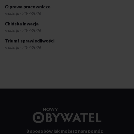
O prawa pracownicze
redakcja
·
23-7-2026
Chińska inwazja
redakcja
·
23-7-2026
Triumf sprawiedliwości
redakcja
·
23-7-2026
Przejdź
do
strony
głównej
8 sposobów
jak możesz nam pomóc