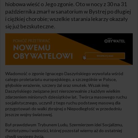
hiobowa wieść o Jego zgonie. Oto w nocy z 30 na 31
października zmarł w sanatorium w Bystrej po długiej
i ciężkiej chorobie; wszelkie starania lekarzy okazały
się już bezskuteczne.
Wiadomość o zgonie Ignacego Daszyńskiego wywołała wśród
całego proletariatu europejskiego, a szczególnie w Polsce,
głębokie wrażenie, szczery żal oraz smutek. Wszak imię
Daszyńskiego związane jest nierozerwalnie z każdym wielkim
zdarzeniem minionych dziesiątków lat. Twórca masowego ruchu
socjalistycznego, uczynił z tego ruchu podstawę masową dla
przygotowań do walki zbrojnej o Niepodległość w przededniu
jeszcze wojny światowej.
Był prawdziwym Trybunem Ludu, Szermierzem idei Socjalizmu,
Patriotyzmu i wolności, której pozostał wierny aż do ostatniej
chwili swojego życia.