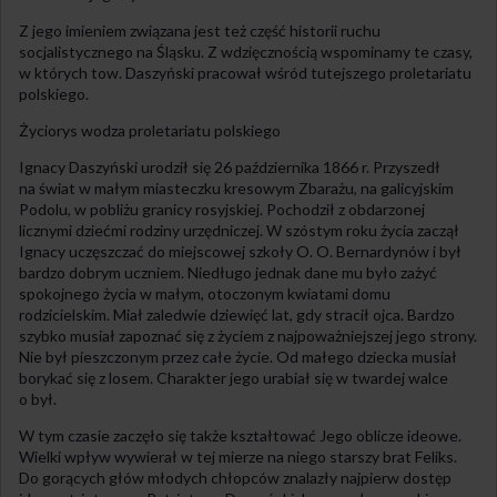
Z jego imieniem związana jest też część historii ruchu
socjalistycznego na Śląsku. Z wdzięcznością wspominamy te czasy,
w których tow. Daszyński pracował wśród tutejszego proletariatu
polskiego.
Życiorys wodza proletariatu polskiego
Ignacy Daszyński urodził się 26 października 1866 r. Przyszedł
na świat w małym miasteczku kresowym Zbarażu, na galicyjskim
Podolu, w pobliżu granicy rosyjskiej. Pochodził z obdarzonej
licznymi dziećmi rodziny urzędniczej. W szóstym roku życia zaczął
Ignacy uczęszczać do miejscowej szkoły O. O. Bernardynów i był
bardzo dobrym uczniem. Niedługo jednak dane mu było zażyć
spokojnego życia w małym, otoczonym kwiatami domu
rodzicielskim. Miał zaledwie dziewięć lat, gdy stracił ojca. Bardzo
szybko musiał zapoznać się z życiem z najpoważniejszej jego strony.
Nie był pieszczonym przez całe życie. Od małego dziecka musiał
borykać się z losem. Charakter jego urabiał się w twardej walce
o był.
W tym czasie zaczęło się także kształtować Jego oblicze ideowe.
Wielki wpływ wywierał w tej mierze na niego starszy brat Feliks.
Do gorących głów młodych chłopców znalazły najpierw dostęp