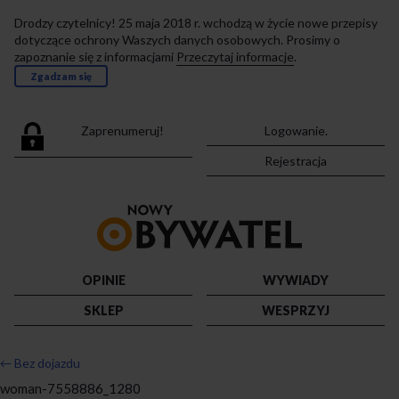
Drodzy czytelnicy! 25 maja 2018 r. wchodzą w życie nowe przepisy
dotyczące ochrony Waszych danych osobowych. Prosimy o
zapoznanie się z informacjami
Przeczytaj informacje
.
Zgadzam się
Zaprenumeruj!
Logowanie.
Rejestracja
Przejdź
do
strony
głównej
OPINIE
WYWIADY
SKLEP
WESPRZYJ
←
Bez dojazdu
woman-7558886_1280