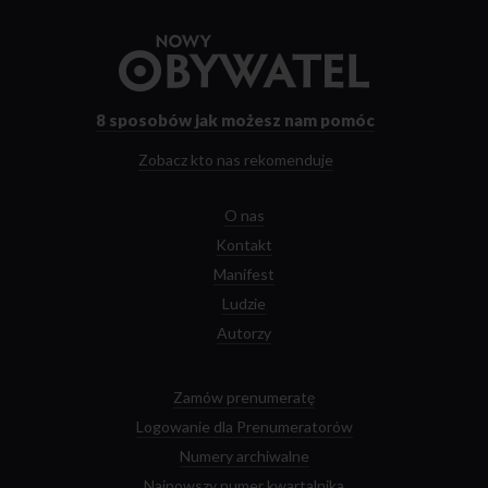
Przejdź
do
strony
głównej
8 sposobów
jak możesz nam pomóc
Zobacz kto nas rekomenduje
O nas
Kontakt
Manifest
Ludzie
Autorzy
Zamów prenumeratę
Logowanie dla Prenumeratorów
Numery archiwalne
Najnowszy numer kwartalnika