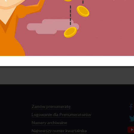
 przetwarzane są dane Twoich komentarzy.
Zamów prenumeratę
Logowanie dla Prenumeratorów
Numery archiwalne
Najnowszy numer kwartalnika