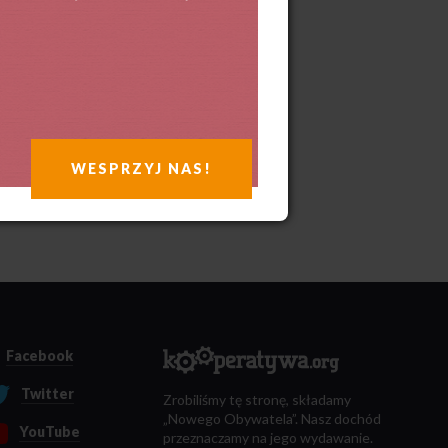
WESPRZYJ NAS!
Facebook
Twitter
Zrobiliśmy tę stronę, składamy
„Nowego Obywatela”. Nasz dochód
YouTube
przeznaczamy na jego wydawanie.