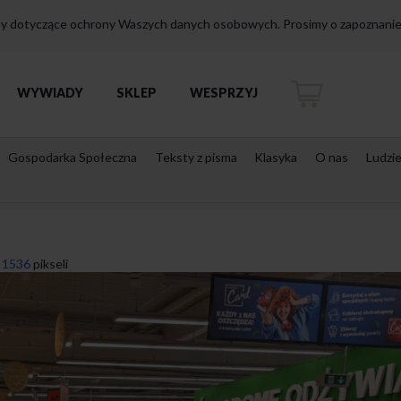
isy dotyczące ochrony Waszych danych osobowych. Prosimy o zapoznanie 
WYWIADY
SKLEP
WESPRZYJ
Gospodarka Społeczna
Teksty z pisma
Klasyka
O nas
Ludzi
 1536
pikseli