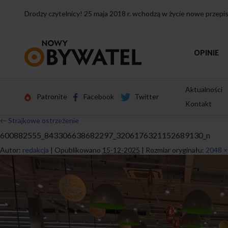
Drodzy czytelnicy! 25 maja 2018 r. wchodzą w życie nowe przep
Przejdź
OPINIE
do
strony
głównej
Aktualności
Patronite
Facebook
Twitter
Kontakt
←
Strajkowe ostrzeżenie
600882555_843306638682297_3206176321152689130_n
Autor:
redakcja
|
Opublikowano
15-12-2025
|
Rozmiar oryginału:
2048 ×