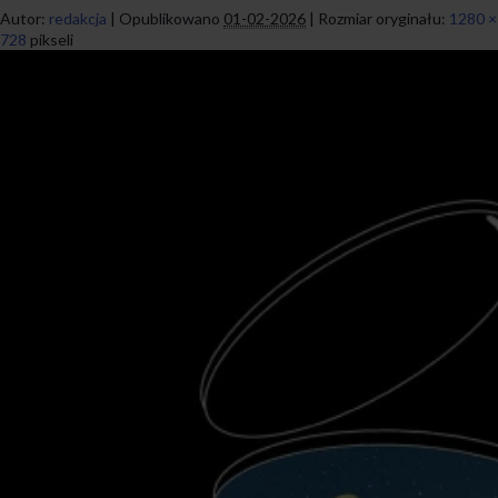
Autor:
redakcja
|
Opublikowano
01-02-2026
|
Rozmiar oryginału:
1280 ×
728
pikseli