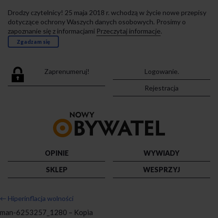
Drodzy czytelnicy! 25 maja 2018 r. wchodzą w życie nowe przepisy
dotyczące ochrony Waszych danych osobowych. Prosimy o
zapoznanie się z informacjami
Przeczytaj informacje
.
Zgadzam się
Zaprenumeruj!
Logowanie.
Rejestracja
Przejdź
do
strony
głównej
OPINIE
WYWIADY
SKLEP
WESPRZYJ
←
Hiperinflacja wolności
man-6253257_1280 – Kopia