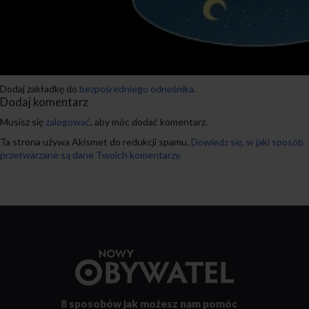
Dodaj zakładkę do
bezpośredniego odnośnika
.
Dodaj komentarz
Musisz się
zalogować
, aby móc dodać komentarz.
Ta strona używa Akismet do redukcji spamu.
Dowiedz się, w jaki sposób
przetwarzane są dane Twoich komentarzy.
Przejdź
do
strony
głównej
8 sposobów
jak możesz nam pomóc