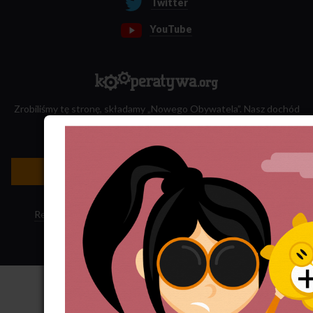
Twitter
YouTube
Zrobiliśmy tę stronę, składamy „Nowego Obywatela”. Nasz dochód
przeznaczamy na jego wydawanie.
Zatrudnij nas do projektu!
Newsletter »
Regulamin sklepu
·
Polityka ciasteczek
·
Subskrypcja RSS