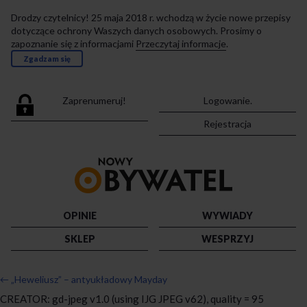
Drodzy czytelnicy! 25 maja 2018 r. wchodzą w życie nowe przepisy
dotyczące ochrony Waszych danych osobowych. Prosimy o
zapoznanie się z informacjami
Przeczytaj informacje
.
Zgadzam się
Zaprenumeruj!
Logowanie.
Rejestracja
Przejdź
do
strony
głównej
OPINIE
WYWIADY
SKLEP
WESPRZYJ
←
„Heweliusz” – antyukładowy Mayday
CREATOR: gd-jpeg v1.0 (using IJG JPEG v62), quality = 95