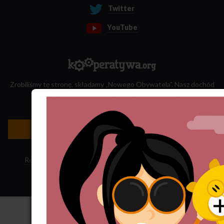
Twitter
YouTube
Zrobiliśmy tę stronę, składamy „Nowego Obywatela”. Nasz dochód
przeznaczamy na jego wydawanie.
Zatrudnij nas do projektu!
Newsletter »
Regulamin sklepu
·
Polityka ciasteczek
·
Subskrypcja RSS