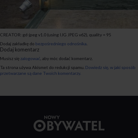
CREATOR: gd-jpeg v1.0 (using IJG JPEG v62), quality = 95
Dodaj zakładkę do
bezpośredniego odnośnika
.
Dodaj komentarz
Musisz się
zalogować
, aby móc dodać komentarz.
Ta strona używa Akismet do redukcji spamu.
Dowiedz się, w jaki sposób
przetwarzane są dane Twoich komentarzy.
Przejdź
do
strony
głównej