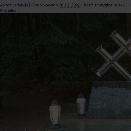
Autor:
redakcja
|
Opublikowano
08-02-2026
|
Rozmiar oryginału:
1462 ×
806
pikseli